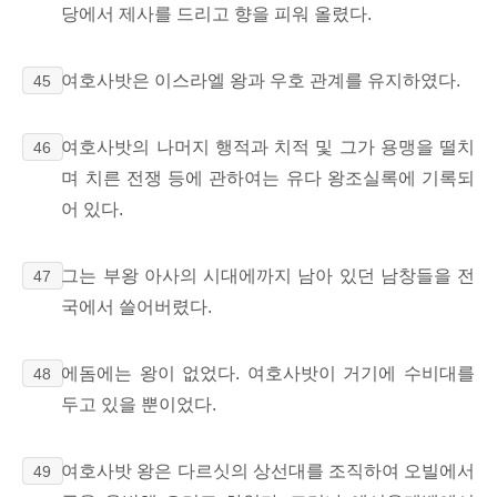
당에서 제사를 드리고 향을 피워 올렸다.
여호사밧은 이스라엘 왕과 우호 관계를 유지하였다.
45
여호사밧의 나머지 행적과 치적 및 그가 용맹을 떨치
46
며 치른 전쟁 등에 관하여는 유다 왕조실록에 기록되
어 있다.
그는 부왕 아사의 시대에까지 남아 있던 남창들을 전
47
국에서 쓸어버렸다.
에돔에는 왕이 없었다. 여호사밧이 거기에 수비대를
48
두고 있을 뿐이었다.
여호사밧 왕은 다르싯의 상선대를 조직하여 오빌에서
49