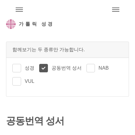
주석성경메뉴
메
가톨릭 성경
함께보기는 두 종류만 가능합니다.
성경
공동번역 성서
NAB
VUL
공동번역 성서