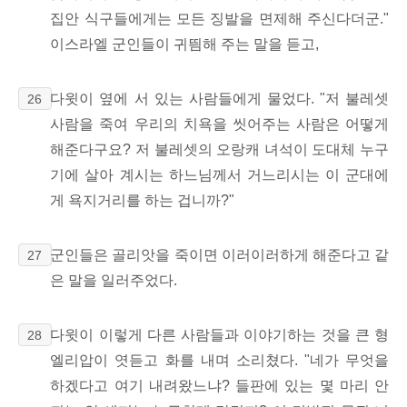
집안 식구들에게는 모든 징발을 면제해 주신다더군."
이스라엘 군인들이 귀띔해 주는 말을 듣고,
다윗이 옆에 서 있는 사람들에게 물었다. "저 불레셋
26
사람을 죽여 우리의 치욕을 씻어주는 사람은 어떻게
해준다구요? 저 불레셋의 오랑캐 녀석이 도대체 누구
기에 살아 계시는 하느님께서 거느리시는 이 군대에
게 욕지거리를 하는 겁니까?"
군인들은 골리앗을 죽이면 이러이러하게 해준다고 같
27
은 말을 일러주었다.
다윗이 이렇게 다른 사람들과 이야기하는 것을 큰 형
28
엘리압이 엿듣고 화를 내며 소리쳤다. "네가 무엇을
하겠다고 여기 내려왔느냐? 들판에 있는 몇 마리 안