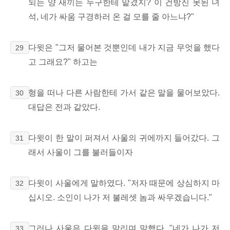
되는 양 새끼는 누구한테 맡겼지? 이 건방진 못된 녀
석, 네가 싸움 구경하러 온 걸 모를 줄 아느냐?"
다윗은 "그저 물어본 것뿐인데 내가 지금 무엇을 했다
29
고 그래요?" 하고는
형을 떠나 다른 사람한테 가서 같은 말을 물어보았다.
30
대답은 전과 같았다.
다윗이 한 말이 퍼져서 사울의 귀에까지 들어갔다. 그
31
래서 사울이 그를 불러들이자
다윗이 사울에게 말하였다. "저자 때문에 상심하지 마
32
십시오. 소인이 나가 저 불레셋 놈과 싸우겠습니다."
그러나 사울은 다윗을 말리며 말했다. "네가 나가 저
33