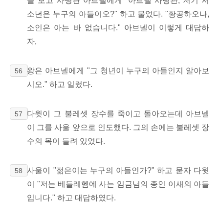
을 보고 사령관 아브넬에게 "아브넬 사령관, 저기 저
소년은 누구의 아들이오?" 하고 물었다. "황공하오나,
소인은 아는 바 없습니다." 아브넬이 이렇게 대답하
자,
왕은 아브넬에게 "그 청년이 누구의 아들인지 알아보
56
시오." 하고 일렀다.
다윗이 그 불레셋 장수를 죽이고 돌아오는데 아브넬
57
이 그를 사울 앞으로 인도했다. 그의 손에는 불레셋 장
수의 목이 들려 있었다.
사울이 "젊은이는 누구의 아들인가?" 하고 묻자 다윗
58
이 "저는 베들레헴에 사는 임금님의 종인 이새의 아들
입니다." 하고 대답하였다.