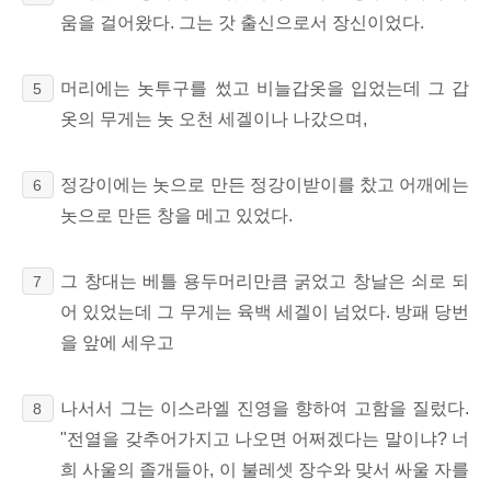
움을 걸어왔다. 그는 갓 출신으로서 장신이었다.
머리에는 놋투구를 썼고 비늘갑옷을 입었는데 그 갑
5
옷의 무게는 놋 오천 세겔이나 나갔으며,
정강이에는 놋으로 만든 정강이받이를 찼고 어깨에는
6
놋으로 만든 창을 메고 있었다.
그 창대는 베틀 용두머리만큼 굵었고 창날은 쇠로 되
7
어 있었는데 그 무게는 육백 세겔이 넘었다. 방패 당번
을 앞에 세우고
나서서 그는 이스라엘 진영을 향하여 고함을 질렀다.
8
"전열을 갖추어가지고 나오면 어쩌겠다는 말이냐? 너
희 사울의 졸개들아, 이 불레셋 장수와 맞서 싸울 자를