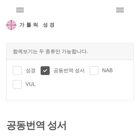
주석성경메뉴
메
가톨릭 성경
함께보기는 두 종류만 가능합니다.
성경
공동번역 성서
NAB
VUL
공동번역 성서