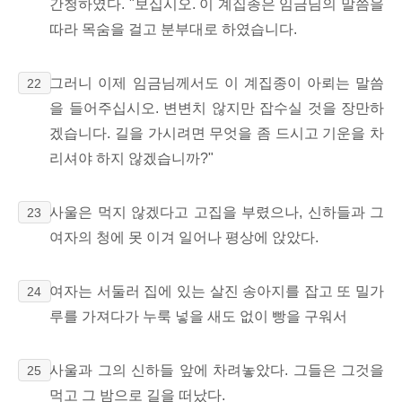
간청하였다. "보십시오. 이 계집종은 임금님의 말씀을
따라 목숨을 걸고 분부대로 하였습니다.
그러니 이제 임금님께서도 이 계집종이 아뢰는 말씀
22
을 들어주십시오. 변변치 않지만 잡수실 것을 장만하
겠습니다. 길을 가시려면 무엇을 좀 드시고 기운을 차
리셔야 하지 않겠습니까?"
사울은 먹지 않겠다고 고집을 부렸으나, 신하들과 그
23
여자의 청에 못 이겨 일어나 평상에 앉았다.
여자는 서둘러 집에 있는 살진 송아지를 잡고 또 밀가
24
루를 가져다가 누룩 넣을 새도 없이 빵을 구워서
사울과 그의 신하들 앞에 차려놓았다. 그들은 그것을
25
먹고 그 밤으로 길을 떠났다.