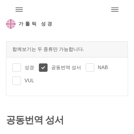
주석성경메뉴
메
가톨릭 성경
함께보기는 두 종류만 가능합니다.
성경
공동번역 성서
NAB
VUL
공동번역 성서