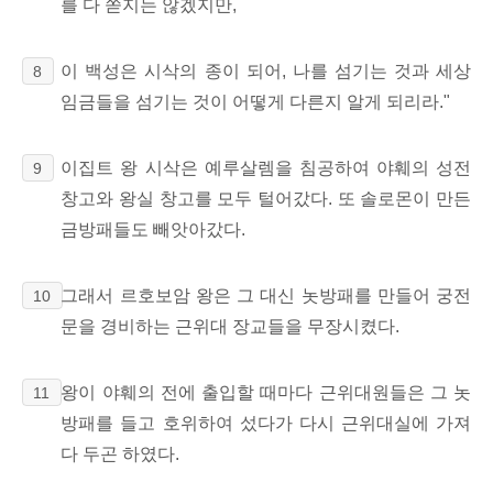
를 다 쏟지는 않겠지만,
이 백성은 시삭의 종이 되어, 나를 섬기는 것과 세상
8
임금들을 섬기는 것이 어떻게 다른지 알게 되리라."
이집트 왕 시삭은 예루살렘을 침공하여 야훼의 성전
9
창고와 왕실 창고를 모두 털어갔다. 또 솔로몬이 만든
금방패들도 빼앗아갔다.
그래서 르호보암 왕은 그 대신 놋방패를 만들어 궁전
10
문을 경비하는 근위대 장교들을 무장시켰다.
왕이 야훼의 전에 출입할 때마다 근위대원들은 그 놋
11
방패를 들고 호위하여 섰다가 다시 근위대실에 가져
다 두곤 하였다.