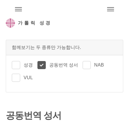
주석성경메뉴
메
가톨릭 성경
함께보기는 두 종류만 가능합니다.
성경
공동번역 성서
NAB
VUL
공동번역 성서