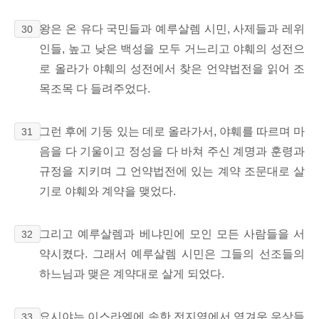
왕은 온 유다 국민들과 예루살렘 시민, 사제들과 레위
30
인들, 높고 낮은 백성을 모두 거느리고 야훼의 성전으
로 올라가 야훼의 성전에서 찾은 언약법전을 읽어 조
목조목 다 들려주었다.
그런 후에 기둥 있는 데로 올라가서, 야훼를 따르며 마
31
음을 다 기울이고 정성을 다 바쳐 주신 계명과 훈령과
규정을 지키며 그 언약법전에 있는 계약 조문대로 살
기로 야훼와 계약을 맺었다.
그리고 예루살렘과 베냐민에 모인 모든 사람들을 서
32
약시켰다. 그래서 예루살렘 시민은 그들의 선조들의
하느님과 맺은 계약대로 살게 되었다.
요시야는 이스라엘에 속한 전지역에서 역겨운 우상들
33