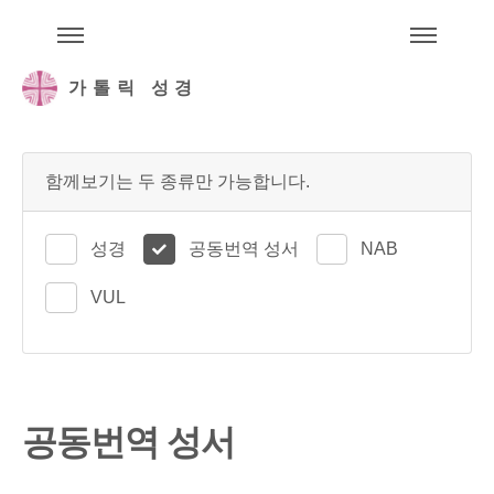
주석성경메뉴
메
가톨릭 성경
함께보기는 두 종류만 가능합니다.
성경
공동번역 성서
NAB
VUL
공동번역 성서