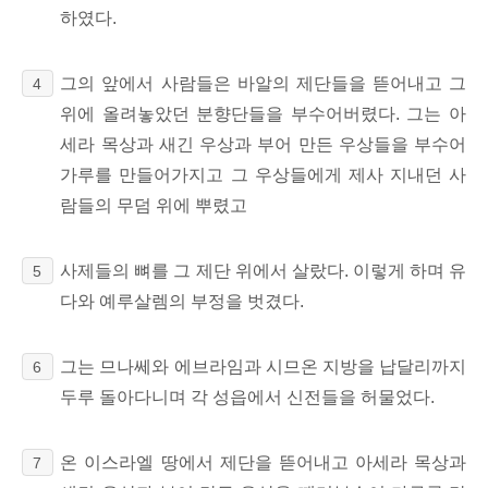
하였다.
그의 앞에서 사람들은 바알의 제단들을 뜯어내고 그
4
위에 올려놓았던 분향단들을 부수어버렸다. 그는 아
세라 목상과 새긴 우상과 부어 만든 우상들을 부수어
가루를 만들어가지고 그 우상들에게 제사 지내던 사
람들의 무덤 위에 뿌렸고
사제들의 뼈를 그 제단 위에서 살랐다. 이렇게 하며 유
5
다와 예루살렘의 부정을 벗겼다.
그는 므나쎄와 에브라임과 시므온 지방을 납달리까지
6
두루 돌아다니며 각 성읍에서 신전들을 허물었다.
온 이스라엘 땅에서 제단을 뜯어내고 아세라 목상과
7