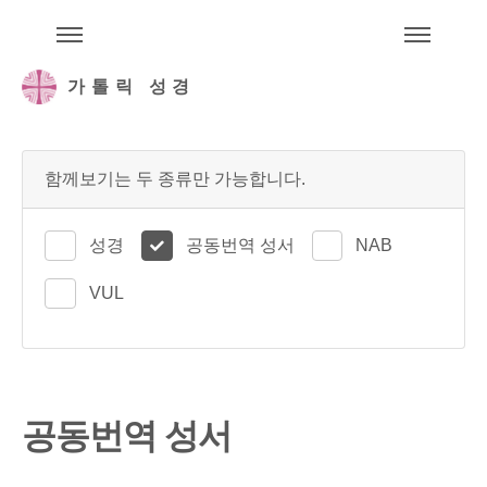
주석성경메뉴
메
가톨릭 성경
함께보기는 두 종류만 가능합니다.
성경
공동번역 성서
NAB
VUL
공동번역 성서