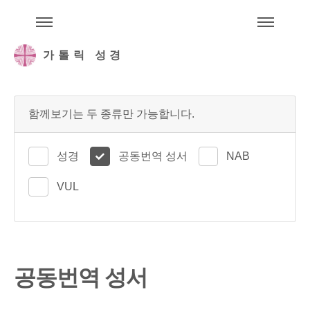
주석성경메뉴
메
가톨릭 성경
함께보기는 두 종류만 가능합니다.
성경
공동번역 성서
NAB
VUL
공동번역 성서