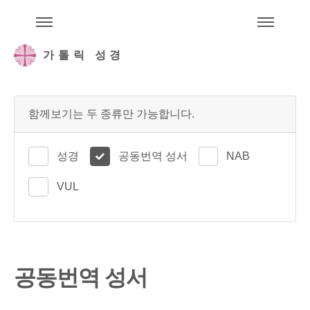
주석성경메뉴
메
가톨릭 성경
함께보기는 두 종류만 가능합니다.
성경
공동번역 성서
NAB
VUL
공동번역 성서