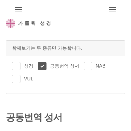
주석성경메뉴
메
가톨릭 성경
함께보기는 두 종류만 가능합니다.
성경
공동번역 성서
NAB
VUL
공동번역 성서