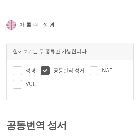
주석성경메뉴
메
가톨릭 성경
함께보기는 두 종류만 가능합니다.
성경
공동번역 성서
NAB
VUL
공동번역 성서