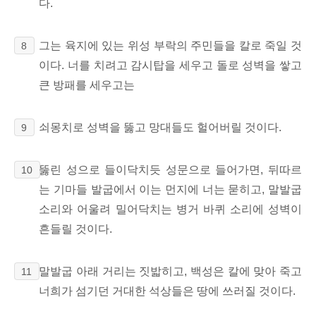
다.
그는 육지에 있는 위성 부락의 주민들을 칼로 죽일 것
8
이다. 너를 치려고 감시탑을 세우고 돌로 성벽을 쌓고
큰 방패를 세우고는
쇠몽치로 성벽을 뚫고 망대들도 헐어버릴 것이다.
9
뚫린 성으로 들이닥치듯 성문으로 들어가면, 뒤따르
10
는 기마들 발굽에서 이는 먼지에 너는 묻히고, 말발굽
소리와 어울려 밀어닥치는 병거 바퀴 소리에 성벽이
흔들릴 것이다.
말발굽 아래 거리는 짓밟히고, 백성은 칼에 맞아 죽고
11
너희가 섬기던 거대한 석상들은 땅에 쓰러질 것이다.