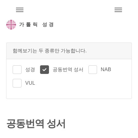
주석성경메뉴
메
가톨릭 성경
함께보기는 두 종류만 가능합니다.
성경
공동번역 성서
NAB
VUL
공동번역 성서