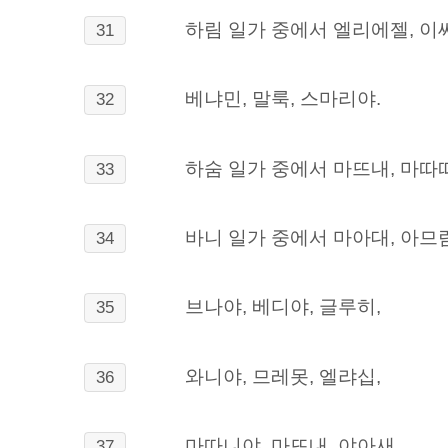
하림 일가 중에서 엘리에젤, 이씨
31
베냐민, 말룩, 스마리야.
32
하숨 일가 중에서 마뜨내, 마따따
33
바니 일가 중에서 마아대, 아므람
34
브나야, 베디야, 글루히,
35
와니야, 므레못, 엘랴십,
36
마따니야, 마뜨내, 야아새.
37