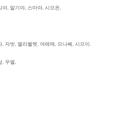
야, 말기야, 스마야, 시므온,
, 자밧, 엘리벨렛, 여레매, 므나쎄, 시므이.
, 우엘,