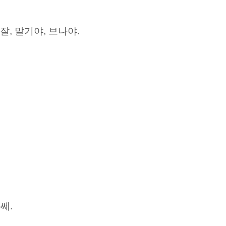
, 말기야, 브나야.
쎄.