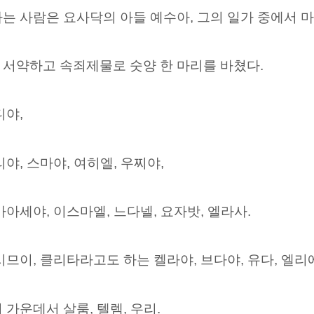
는 사람은 요사닥의 아들 예수아, 그의 일가 중에서 마
 서약하고 속죄제물로 숫양 한 마리를 바쳤다.
디야,
야, 스마야, 여히엘, 우찌야,
아세야, 이스마엘, 느다넬, 요자밧, 엘라사.
시므이, 클리타라고도 하는 켈라야, 브다야, 유다, 엘리
가운데서 살룸, 텔렘, 우리.