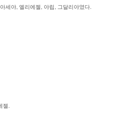
아세야, 엘리에젤, 야립, 그달리야였다.
에젤.