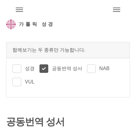
주석성경메뉴
메
가톨릭 성경
함께보기는 두 종류만 가능합니다.
성경
공동번역 성서
NAB
VUL
공동번역 성서