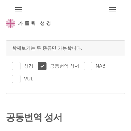
주석성경메뉴
메
가톨릭 성경
함께보기는 두 종류만 가능합니다.
성경
공동번역 성서
NAB
VUL
공동번역 성서