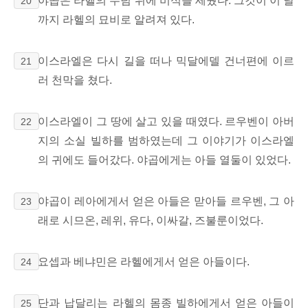
야곱은 라헬의 무덤 위에 비석을 세웠다. 그것이 이 날
20
까지 라헬의 묘비로 알려져 있다.
이스라엘은 다시 길을 떠나 믹달에델 건너편에 이르
21
러 천막을 쳤다.
이스라엘이 그 땅에 살고 있을 때였다. 르우벤이 아버
22
지의 소실 빌하를 범하였는데 그 이야기가 이스라엘
의 귀에도 들어갔다. 야곱에게는 아들 열둘이 있었다.
야곱이 레아에게서 얻은 아들은 맏아들 르우벤, 그 아
23
래로 시므온, 레위, 유다, 이싸갈, 즈불룬이었다.
요셉과 베냐민은 라헬에게서 얻은 아들이다.
24
단과 납달리는 라헬의 몸종 빌하에게서 얻은 아들이
25