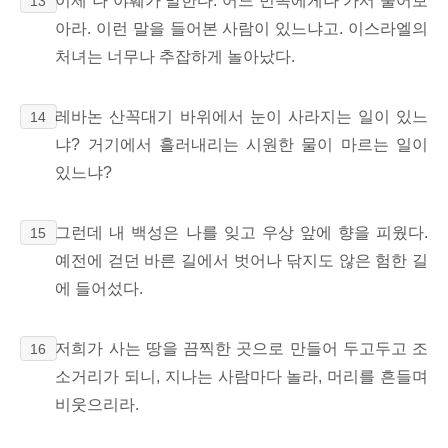
이제 나 야훼가 말한다. 어느 민족에게나 가서 물어보
13
아라. 이런 말을 들어본 사람이 있느냐고. 이스라엘의
처녀는 너무나 추잡하게 놀아났다.
레바논 산꼭대기 바위에서 눈이 사라지는 일이 있느
14
냐? 거기에서 흘러내리는 시원한 물이 마르는 일이
있느냐?
그런데 내 백성은 나를 잊고 우상 앞에 향을 피웠다.
15
예전에 걷던 바른 길에서 벗어나 닦지도 않은 험한 길
에 들어섰다.
저희가 사는 땅을 끔찍한 곳으로 만들어 두고두고 조
16
소거리가 되니, 지나는 사람마다 놀라, 머리를 흔들며
비웃으리라.