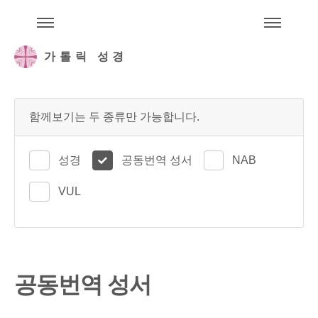
주석성경메뉴
메
가톨릭 성경
함께보기는 두 종류만 가능합니다.
성경
공동번역 성서
NAB
VUL
공동번역 성서