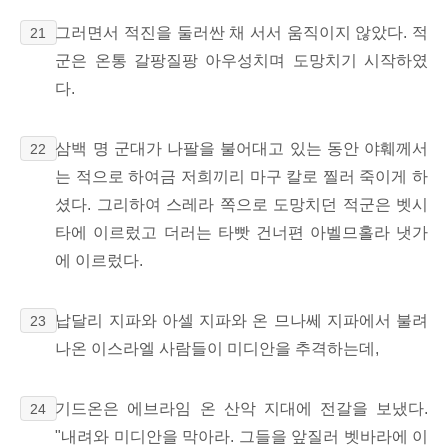
그러면서 적진을 둘러싼 채 서서 움직이지 않았다. 적
21
군은 온통 갈팡질팡 아우성치며 도망치기 시작하였
다.
삼백 명 군대가 나팔을 불어대고 있는 동안 야훼께서
22
는 적으로 하여금 저희끼리 마구 칼로 찔러 죽이게 하
셨다. 그리하여 스레라 쪽으로 도망치던 적군은 벳시
타에 이르렀고 더러는 타빳 건너편 아벨므홀라 냇가
에 이르렀다.
납달리 지파와 아셀 지파와 온 므나쎄 지파에서 불려
23
나온 이스라엘 사람들이 미디안을 추격하는데,
기드온은 에브라임 온 산악 지대에 전갈을 보냈다.
24
"내려와 미디안을 막아라. 그들을 앞질러 벳바라에 이