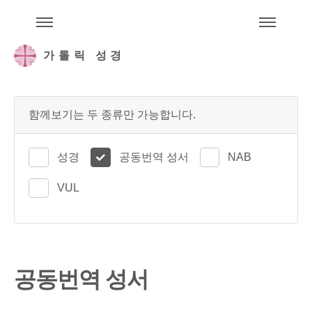
주석성경메뉴
메
가톨릭 성경
함께보기는 두 종류만 가능합니다.
성경
공동번역 성서
NAB
VUL
공동번역 성서