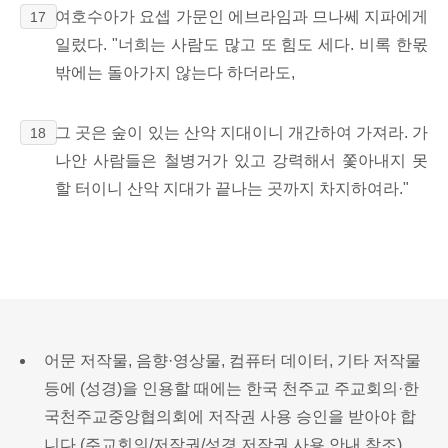
여호수아가 요셉 가문인 에브라임과 므나쎄 지파에게
17
일렀다. "너희는 사람도 많고 또 힘도 세다. 비록 한몫
밖에는 돌아가지 않는다 하더라도,
그 곳은 숲이 있는 산악 지대이니 개간하여 가져라. 가
18
나안 사람들은 철병거가 있고 강력해서 쫓아내지 못
할 터이니 산악 지대가 끝나는 곳까지 차지하여라."
어문 저작물, 음향·영상물, 컴퓨터 데이터, 기타 저작물
등에 (성경)을 인용할 때에는 한국 천주교 주교회의·한
국천주교중앙협의회에 저작권 사용 승인을 받아야 합
니다.(
주교회의/저작권/성경 저작권 사용 안내 참조
)