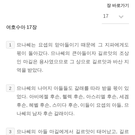
장 바로가기
여호수아 17장
므나쎄는 요셉의 맏아들이기 때문에 그 지파에게도
1
몫이 돌아갔다. 므나쎄의 큰아들이자 길르앗의 조상
인 마길은 용사였으므로 그 상으로 길르앗과 바산 지
역을 받았다.
므나쎄의 나머지 아들들도 갈래를 따라 받을 몫이 있
2
었다. 아비에젤 후손, 헬렉 후손, 아스리엘 후손, 세겜
후손, 헤벨 후손, 스미다 후손, 이들이 요셉의 아들, 므
나쎄의 남자 후손 갈래이다.
므나쎄의 아들 마길에게서 길르앗이 태어났고, 길르
3