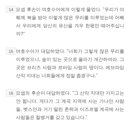
요셉 후손이 여호수아에게 이렇게 물었다. "우리가 야
14
훼께 복을 받아 이렇게 많은 무리를 이루었는데 어째
서 우리에게 당신의 유산을 겨우 한몫만 떼어주십니
까?"
여호수아가 대답하였다. "너희가 그렇게 많은 무리를
15
이루었으니, 숲이 있는 곳으로 올라가 개간하여라. 그
곳은 브리즈 사람과 르바임 사람의 땅이다. 에브라임
산악 지대는 너희들에게 정말 좁겠구나."
요셉의 후손이 대답하였다. "그 산악 지대만 가지고는
16
안 됩니다. 게다가 그 계곡 지역에 사는 가나안 사람
들, 벳스안과 거기 딸린 촌락과 이즈르엘 계곡에 사는
사람들은 철병거를 갖고 있습니다."