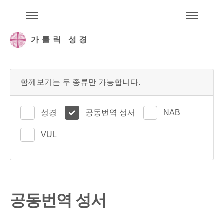
주석성경메뉴
메
가톨릭 성경
함께보기는 두 종류만 가능합니다.
성경
공동번역 성서
NAB
VUL
공동번역 성서