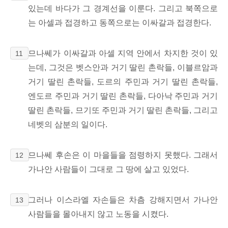
있는데 바다가 그 경계선을 이룬다. 그리고 북쪽으로
는 아셀과 접경하고 동쪽으로는 이싸갈과 접경한다.
므나쎄가 이싸갈과 아셀 지역 안에서 차지한 것이 있
11
는데, 그것은 벳스안과 거기 딸린 촌락들, 이블르암과
거기 딸린 촌락들, 도르의 주민과 거기 딸린 촌락들,
엔도르 주민과 거기 딸린 촌락들, 다아낙 주민과 거기
딸린 촌락들, 므기또 주민과 거기 딸린 촌락들, 그리고
네벳의 삼분의 일이다.
므나쎄 후손은 이 마을들을 점령하지 못했다. 그래서
12
가나안 사람들이 그대로 그 땅에 살고 있었다.
그러나 이스라엘 자손들은 차츰 강해지면서 가나안
13
사람들을 몰아내지 않고 노동을 시켰다.