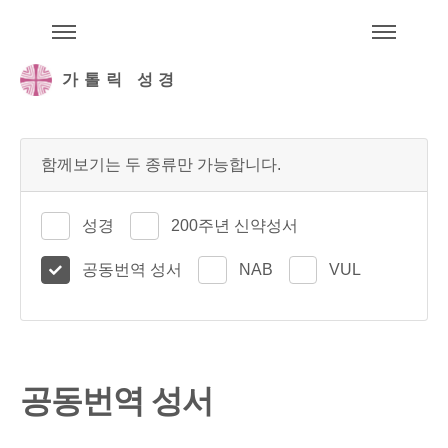
주석성경메뉴
메
가톨릭 성경
함께보기는 두 종류만 가능합니다.
성경
200주년 신약성서
공동번역 성서
NAB
VUL
공동번역 성서