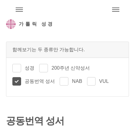
주석성경메뉴
메
가톨릭 성경
함께보기는 두 종류만 가능합니다.
성경
200주년 신약성서
공동번역 성서
NAB
VUL
공동번역 성서