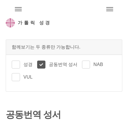
주석성경메뉴
메
가톨릭 성경
함께보기는 두 종류만 가능합니다.
성경
공동번역 성서
NAB
VUL
공동번역 성서