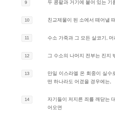
두 콩팥과 거기에 붙어 있는 기
9
친교제물이 된 소에서 떼어낼 때
10
수소 가죽과 그 모든 살코기, 머
11
그 수소의 나머지 전부는 진지 
12
만일 이스라엘 온 회중이 실수
13
떤 하나라도 어겼을 경우에는,
자기들이 저지른 죄를 깨닫는 대
14
어오면