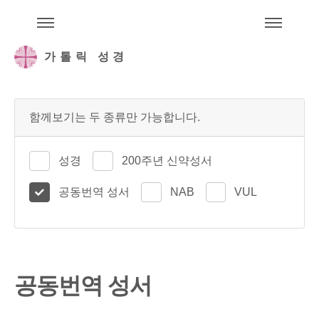
주석성경메뉴
메
가톨릭 성경
함께보기는 두 종류만 가능합니다.
성경
200주년 신약성서
공동번역 성서
NAB
VUL
공동번역 성서