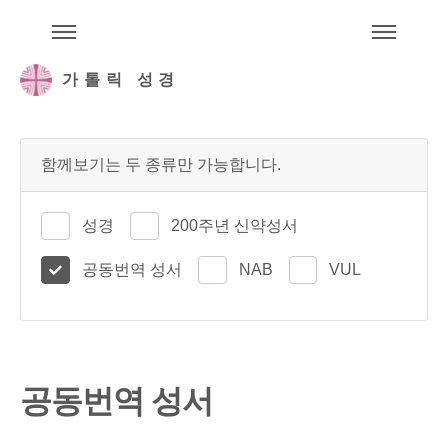
주석성경메뉴
메
가톨릭 성경
함께보기는 두 종류만 가능합니다.
성경
200주년 신약성서
공동번역 성서
NAB
VUL
공동번역 성서