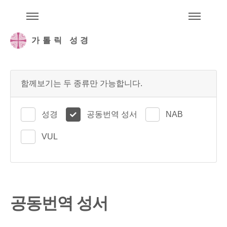
주석성경메뉴
메
가톨릭 성경
함께보기는 두 종류만 가능합니다.
성경
공동번역 성서
NAB
VUL
공동번역 성서