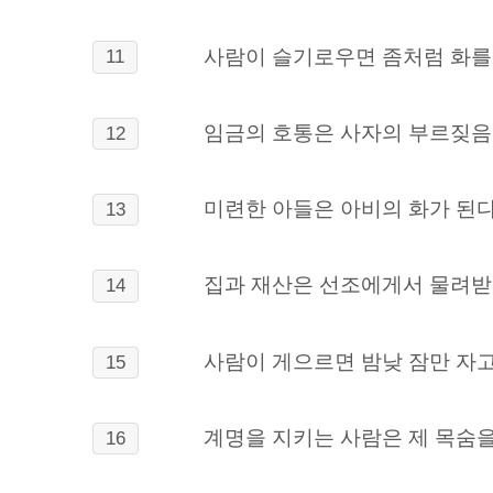
사람이 슬기로우면 좀처럼 화를 
11
임금의 호통은 사자의 부르짖음과
12
미련한 아들은 아비의 화가 된다
13
집과 재산은 선조에게서 물려받
14
사람이 게으르면 밤낮 잠만 자고
15
계명을 지키는 사람은 제 목숨을
16