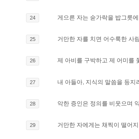
게으른 자는 숟가락을 밥그릇에
24
거만한 자를 치면 어수룩한 사람
25
제 아비를 구박하고 제 어미를
26
내 아들아, 지식의 말씀을 등지
27
악한 증인은 정의를 비웃으며 
28
거만한 자에게는 채찍이 떨어지
29