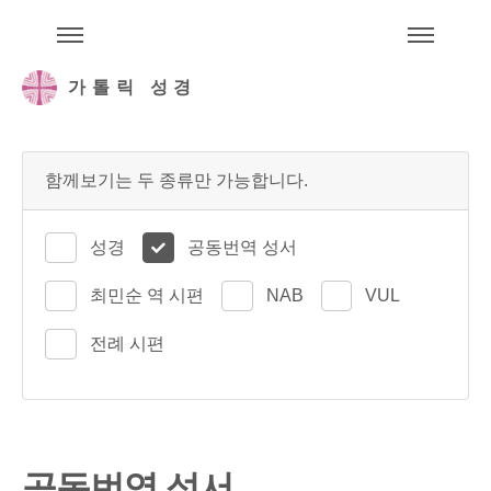
주석성경메뉴
메
가톨릭 성경
함께보기는 두 종류만 가능합니다.
성경
공동번역 성서
최민순 역 시편
NAB
VUL
전례 시편
공동번역 성서