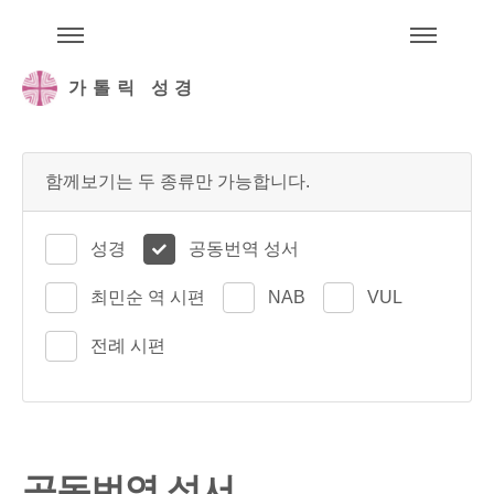
주석성경메뉴
메
가톨릭 성경
함께보기는 두 종류만 가능합니다.
성경
공동번역 성서
최민순 역 시편
NAB
VUL
전례 시편
공동번역 성서