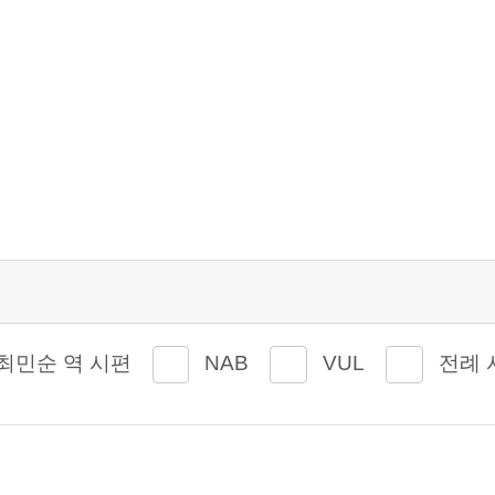
최민순 역 시편
NAB
VUL
전례 