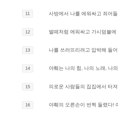
사방에서 나를 에워싸고 죄어들
11
벌떼처럼 에워싸고 가시덤불에 
12
나를 쓰러뜨리려고 압박해 들어
13
야훼는 나의 힘, 나의 노래, 나
14
의로운 사람들의 집집에서 터져 
15
야훼의 오른손이 번쩍 들렸다! 
16