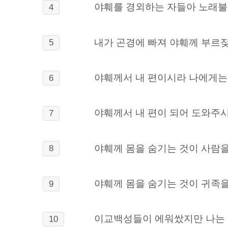
야훼를 경외하는 자들아 노래불러
4
내가 곤경에 빠져 야훼께 부르
5
야훼께서 내 편이시라 나에게는 
6
야훼께서 내 편이 되어 도와주시
7
야훼께 몸을 숨기는 것이 사람을
8
야훼께 몸을 숨기는 것이 귀족을
9
이교백성들이 에워쌌지만 나는 
10