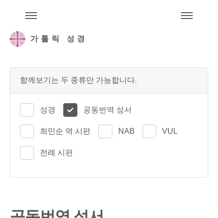
주석성경메뉴
메
가톨릭 성경
함께보기는 두 종류만 가능합니다.
성경
공동번역 성서
최민순 역 시편
NAB
VUL
전례 시편
공동번역 성서