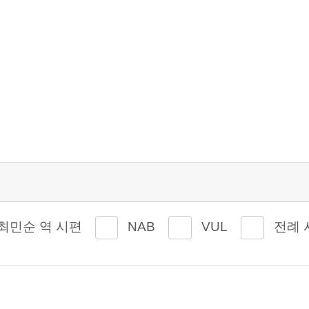
최민순 역 시편
NAB
VUL
전례 