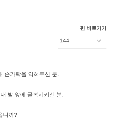
편 바로가기
내 손가락을 익혀주신 분,
 내 발 앞에 굴복시키신 분,
옵니까?