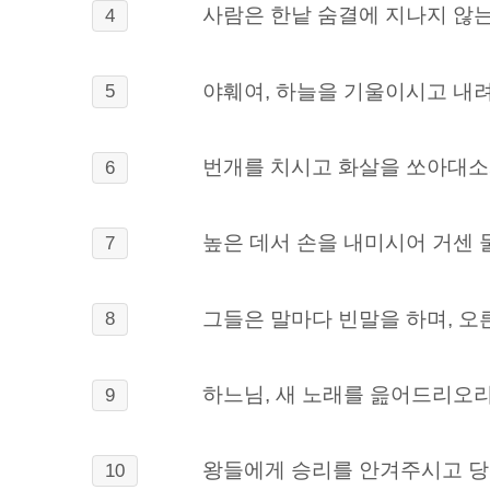
사람은 한낱 숨결에 지나지 않
4
야훼여, 하늘을 기울이시고 내려
5
번개를 치시고 화살을 쏘아대소
6
높은 데서 손을 내미시어 거센 
7
그들은 말마다 빈말을 하며, 오
8
하느님, 새 노래를 읊어드리오리
9
왕들에게 승리를 안겨주시고 당
10