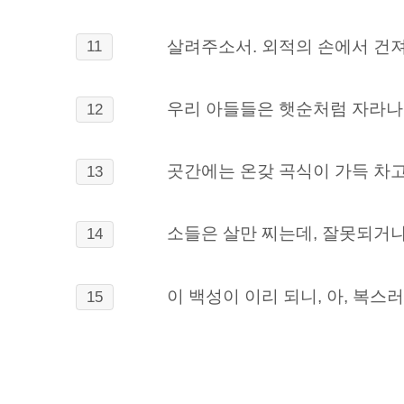
살려주소서. 외적의 손에서 건
11
우리 아들들은 햇순처럼 자라나고
12
곳간에는 온갖 곡식이 가득 차
13
소들은 살만 찌는데, 잘못되거나
14
이 백성이 이리 되니, 아, 복스
15