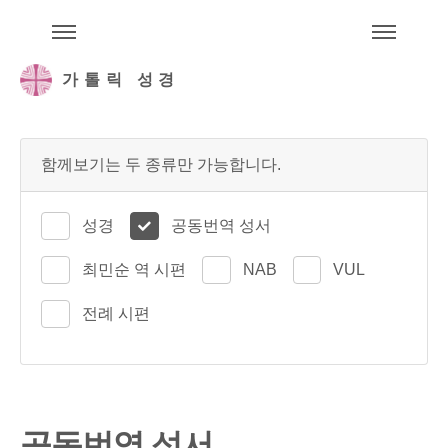
주석성경메뉴
메
가톨릭 성경
함께보기는 두 종류만 가능합니다.
성경
공동번역 성서
최민순 역 시편
NAB
VUL
전례 시편
공동번역 성서