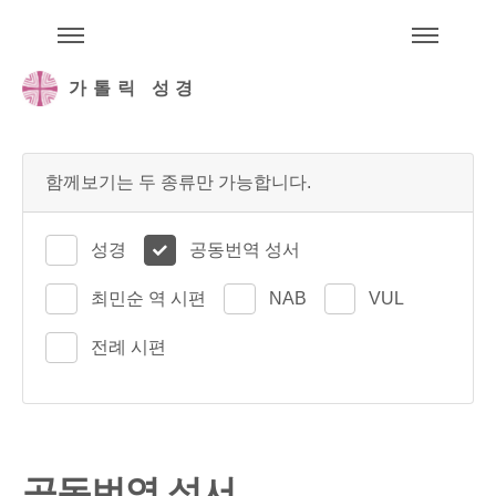
주석성경메뉴
메
가톨릭 성경
함께보기는 두 종류만 가능합니다.
성경
공동번역 성서
최민순 역 시편
NAB
VUL
전례 시편
공동번역 성서