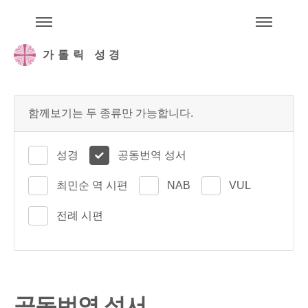
주석성경메뉴
메
가톨릭 성경
함께보기는 두 종류만 가능합니다.
성경
공동번역 성서
최민순 역 시편
NAB
VUL
전례 시편
공동번역 성서