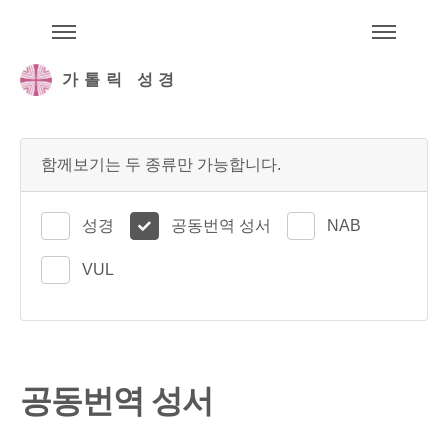
주석성경메뉴
메
가톨릭 성경
함께보기는 두 종류만 가능합니다.
성경
공동번역 성서
NAB
VUL
공동번역 성서