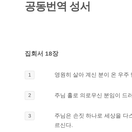
공동번역 성서
집회서 18장
영원히 살아 계신 분이 온 우주
1
주님 홀로 의로우신 분임이 드러
2
주님은 손짓 하나로 세상을 다스
3
르신다.