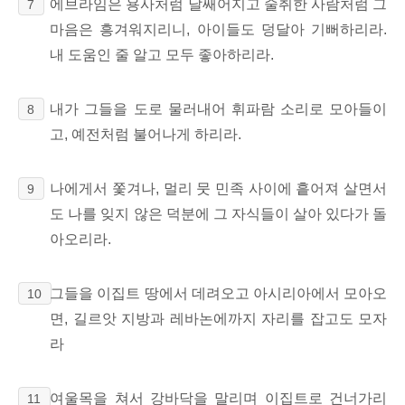
에브라임은 용사처럼 날쌔어지고 술취한 사람처럼 그
7
마음은 흥겨워지리니, 아이들도 덩달아 기뻐하리라.
내 도움인 줄 알고 모두 좋아하리라.
내가 그들을 도로 물러내어 휘파람 소리로 모아들이
8
고, 예전처럼 불어나게 하리라.
나에게서 쫓겨나, 멀리 뭇 민족 사이에 흩어져 살면서
9
도 나를 잊지 않은 덕분에 그 자식들이 살아 있다가 돌
아오리라.
그들을 이집트 땅에서 데려오고 아시리아에서 모아오
10
면, 길르앗 지방과 레바논에까지 자리를 잡고도 모자
라
여울목을 쳐서 강바닥을 말리며 이집트로 건너가리
11