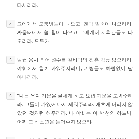
타시리라.
그에게서 모퉁잇돌이 나오고, 천막 말뚝이 나오리라.
4
싸움터에서 쏠 활이 나오고 그에게서 지휘관들도 나
오리라. 모두가
날쌘 용사 되어 원수를 길바닥의 진흙 밟듯 밟으리라.
5
야훼께서 함께 싸워주시리니, 기병들도 하릴없이 달
아나리라.
"나는 유다 가문을 굳세게 하고 요셉 가문을 도와주리
6
라. 그들이 가엾어 다시 세워주리라. 애초에 버리지 않
았던 것처럼 해주리라. 나 야훼는 이 백성의 하느님,
어찌 그 하소연을 들어주지 않으랴!