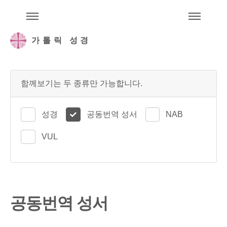
주석성경메뉴
메
가톨릭 성경
함께보기는 두 종류만 가능합니다.
성경
공동번역 성서
NAB
VUL
공동번역 성서