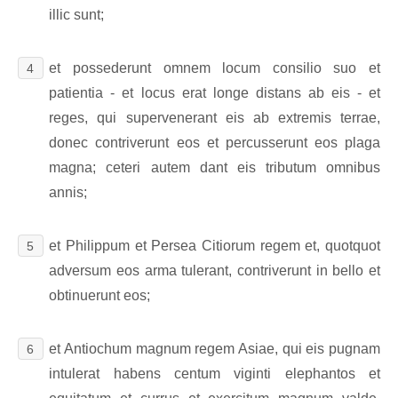
illic sunt;
et possederunt omnem locum consilio suo et
4
patientia - et locus erat longe distans ab eis - et
reges, qui supervenerant eis ab extremis terrae,
donec contriverunt eos et percusserunt eos plaga
magna; ceteri autem dant eis tributum omnibus
annis;
et Philippum et Persea Citiorum regem et, quotquot
5
adversum eos arma tulerant, contriverunt in bello et
obtinuerunt eos;
et Antiochum magnum regem Asiae, qui eis pugnam
6
intulerat habens centum viginti elephantos et