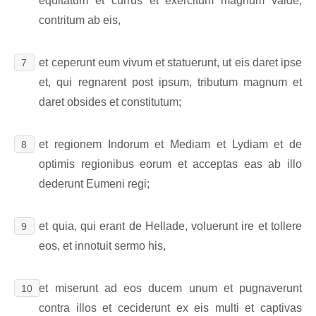
equitatum et currus et exercitum magnum valde,
contritum ab eis,
et ceperunt eum vivum et statuerunt, ut eis daret ipse
7
et, qui regnarent post ipsum, tributum magnum et
daret obsides et constitutum;
et regionem Indorum et Mediam et Lydiam et de
8
optimis regionibus eorum et acceptas eas ab illo
dederunt Eumeni regi;
et quia, qui erant de Hellade, voluerunt ire et tollere
9
eos, et innotuit sermo his,
et miserunt ad eos ducem unum et pugnaverunt
10
contra illos et ceciderunt ex eis multi et captivas