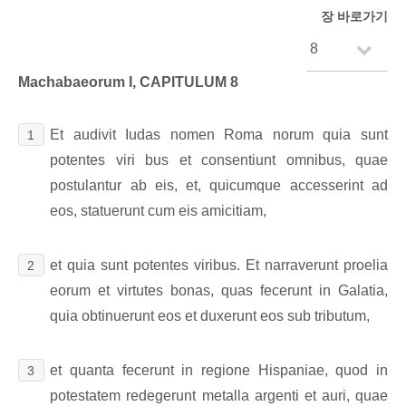
장 바로가기
Machabaeorum I, CAPITULUM 8
Et audivit Iudas nomen Roma norum quia sunt
1
potentes viri bus et consentiunt omnibus, quae
postulantur ab eis, et, quicumque accesserint ad
eos, statuerunt cum eis amicitiam,
et quia sunt potentes viribus. Et narraverunt proelia
2
eorum et virtutes bonas, quas fecerunt in Galatia,
quia obtinuerunt eos et duxerunt eos sub tributum,
et quanta fecerunt in regione Hispaniae, quod in
3
potestatem redegerunt metalla argenti et auri, quae