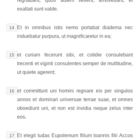
regnabant; quos autem vellent, amovebant; et
exaltati sunt valde.
Et in omnibus istis nemo portabat diadema nec
14
induebatur purpura, ut magnificaretur in ea;
et curiam fecerunt sibi, et cotidie consulebant
15
trecenti et viginti consulentes semper de multitudine,
ut quiete agerent;
et committunt uni homini regnare eis per singulos
16
annos et dominari universae terrae suae, et omnes
oboediunt uni, et non est invidia neque zelus inter
eos.
Et elegit Iudas Eupolemum filium Ioannis filii Accos
17