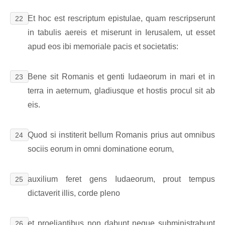
Et hoc est rescriptum epistulae, quam rescripserunt
22
in tabulis aereis et miserunt in Ierusalem, ut esset
apud eos ibi memoriale pacis et societatis:
Bene sit Romanis et genti Iudaeorum in mari et in
23
terra in aeternum, gladiusque et hostis procul sit ab
eis.
Quod si institerit bellum Romanis prius aut omnibus
24
sociis eorum in omni dominatione eorum,
auxilium feret gens Iudaeorum, prout tempus
25
dictaverit illis, corde pleno
et proeliantibus non dabunt neque subministrabunt
26