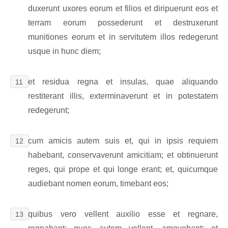
duxerunt uxores eorum et filios et diripuerunt eos et
terram eorum possederunt et destruxerunt
munitiones eorum et in servitutem illos redegerunt
usque in hunc diem;
et residua regna et insulas, quae aliquando
11
restiterant illis, exterminaverunt et in potestatem
redegerunt;
cum amicis autem suis et, qui in ipsis requiem
12
habebant, conservaverunt amicitiam; et obtinuerunt
reges, qui prope et qui longe erant; et, quicumque
audiebant nomen eorum, timebant eos;
quibus vero vellent auxilio esse et regnare,
13