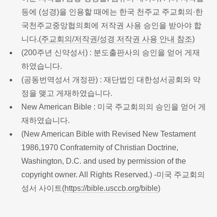
등에 (성경)을 인용할 때에는 한국 천주교 주교회의·한
국천주교중앙협의회에 저작권 사용 승인을 받아야 합
니다.(
주교회의/저작권/성경 저작권 사용 안내 참조
)
(200주년 신약성서) : 분도출판사의 승인을 얻어 게재
하였습니다.
(공동번역성서 개정판) : 재단법인 대한성서공회와 약
정을 맺고 게재하였습니다.
New American Bible : 미국 주교회의의 승인을 얻어 게
재하였습니다.
(New American Bible with Revised New Testament
1986,1970 Confraternity of Christian Doctrine,
Washington, D.C. and used by permission of the
copyright owner. All Rights Reserved.) -미국 주교회의
성서 사이트(
https://bible.usccb.org/bible
)