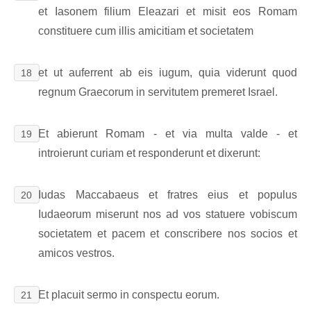
et Iasonem filium Eleazari et misit eos Romam
constituere cum illis amicitiam et societatem
et ut auferrent ab eis iugum, quia viderunt quod
18
regnum Graecorum in servitutem premeret Israel.
Et abierunt Romam - et via multa valde - et
19
introierunt curiam et responderunt et dixerunt:
Iudas Maccabaeus et fratres eius et populus
20
Iudaeorum miserunt nos ad vos statuere vobiscum
societatem et pacem et conscribere nos socios et
amicos vestros.
Et placuit sermo in conspectu eorum.
21