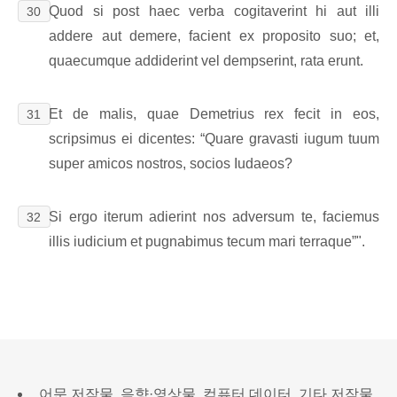
Quod si post haec verba cogitaverint hi aut illi
30
addere aut demere, facient ex proposito suo; et,
quaecumque addiderint vel dempserint, rata erunt.
Et de malis, quae Demetrius rex fecit in eos,
31
scripsimus ei dicentes: “Quare gravasti iugum tuum
super amicos nostros, socios Iudaeos?
Si ergo iterum adierint nos adversum te, faciemus
32
illis iudicium et pugnabimus tecum mari terraque”".
어문 저작물, 음향·영상물, 컴퓨터 데이터, 기타 저작물