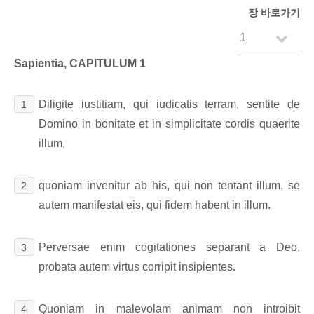
장 바로가기
Sapientia, CAPITULUM 1
Diligite iustitiam, qui iudicatis terram, sentite de
1
Domino in bonitate et in simplicitate cordis quaerite
illum,
quoniam invenitur ab his, qui non tentant illum, se
2
autem manifestat eis, qui fidem habent in illum.
Perversae enim cogitationes separant a Deo,
3
probata autem virtus corripit insipientes.
Quoniam in malevolam animam non introibit
4