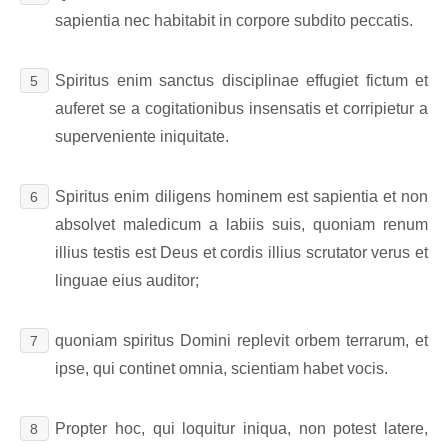
sapientia nec habitabit in corpore subdito peccatis.
Spiritus enim sanctus disciplinae effugiet fictum et
5
auferet se a cogitationibus insensatis et corripietur a
superveniente iniquitate.
Spiritus enim diligens hominem est sapientia et non
6
absolvet maledicum a labiis suis, quoniam renum
illius testis est Deus et cordis illius scrutator verus et
linguae eius auditor;
quoniam spiritus Domini replevit orbem terrarum, et
7
ipse, qui continet omnia, scientiam habet vocis.
Propter hoc, qui loquitur iniqua, non potest latere,
8