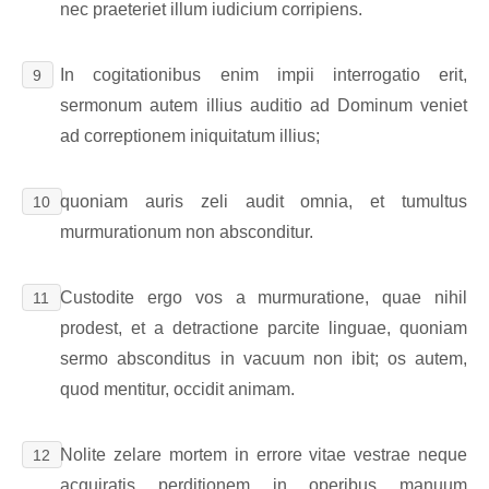
nec praeteriet illum iudicium corripiens.
In cogitationibus enim impii interrogatio erit,
9
sermonum autem illius auditio ad Dominum veniet
ad correptionem iniquitatum illius;
quoniam auris zeli audit omnia, et tumultus
10
murmurationum non absconditur.
Custodite ergo vos a murmuratione, quae nihil
11
prodest, et a detractione parcite linguae, quoniam
sermo absconditus in vacuum non ibit; os autem,
quod mentitur, occidit animam.
Nolite zelare mortem in errore vitae vestrae neque
12
acquiratis perditionem in operibus manuum