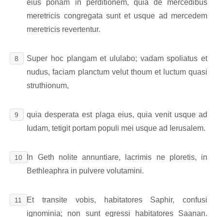
eius ponam in perditionem, quia de mercedibus
meretricis congregata sunt et usque ad mercedem
meretricis revertentur.
Super hoc plangam et ululabo; vadam spoliatus et
8
nudus, faciam planctum velut thoum et luctum quasi
struthionum,
quia desperata est plaga eius, quia venit usque ad
9
Iudam, tetigit portam populi mei usque ad Ierusalem.
In Geth nolite annuntiare, lacrimis ne ploretis, in
10
Bethleaphra in pulvere volutamini.
Et transite vobis, habitatores Saphir, confusi
11
ignominia; non sunt egressi habitatores Saanan.