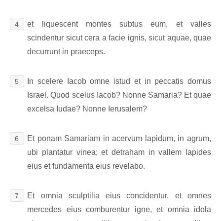
et liquescent montes subtus eum, et valles
4
scindentur sicut cera a facie ignis, sicut aquae, quae
decurrunt in praeceps.
In scelere Iacob omne istud et in peccatis domus
5
Israel. Quod scelus Iacob? Nonne Samaria? Et quae
excelsa Iudae? Nonne Ierusalem?
Et ponam Samariam in acervum lapidum, in agrum,
6
ubi plantatur vinea; et detraham in vallem lapides
eius et fundamenta eius revelabo.
Et omnia sculptilia eius concidentur, et omnes
7
mercedes eius comburentur igne, et omnia idola