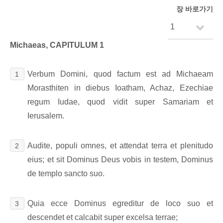
장 바로가기
Michaeas, CAPITULUM 1
Verbum Domini, quod factum est ad Michaeam
1
Morasthiten in diebus Ioatham, Achaz, Ezechiae
regum Iudae, quod vidit super Samariam et
Ierusalem.
Audite, populi omnes, et attendat terra et plenitudo
2
eius; et sit Dominus Deus vobis in testem, Dominus
de templo sancto suo.
Quia ecce Dominus egreditur de loco suo et
3
descendet et calcabit super excelsa terrae;