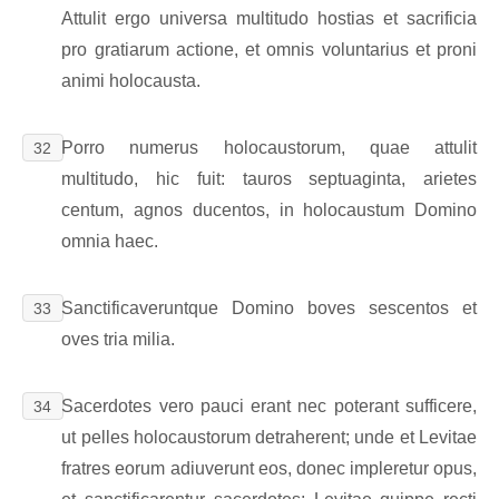
Attulit ergo universa multitudo hostias et sacrificia
pro gratiarum actione, et omnis voluntarius et proni
animi holocausta.
Porro numerus holocaustorum, quae attulit
32
multitudo, hic fuit: tauros septuaginta, arietes
centum, agnos ducentos, in holocaustum Domino
omnia haec.
Sanctificaveruntque Domino boves sescentos et
33
oves tria milia.
Sacerdotes vero pauci erant nec poterant sufficere,
34
ut pelles holocaustorum detraherent; unde et Levitae
fratres eorum adiuverunt eos, donec impleretur opus,