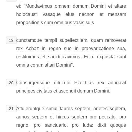
ei: "Mundavimus omnem domum Domini et altare
holocausti vasaque eius necnon et mensam
propositionis cum omnibus vasis suis
cunctamque templi supellectilem, quam removerat
19
rex Achaz in regno suo in praevaricatione sua,
restituimus et sanctificavimus. Ecce exposita sunt
omnia coram altari Domini".
Consurgensque diluculo Ezechias rex adunavit
20
principes civitatis et ascendit domum Domini.
Attuleruntque simul tauros septem, arietes septem,
21
agnos septem et hircos septem pro peccato, pro
regno, pro sanctuario, pro Iuda; dixit quoque