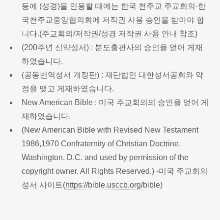
등에 (성경)을 인용할 때에는 한국 천주교 주교회의·한
국천주교중앙협의회에 저작권 사용 승인을 받아야 합
니다.(
주교회의/저작권/성경 저작권 사용 안내 참조
)
(200주년 신약성서) : 분도출판사의 승인을 얻어 게재
하였습니다.
(공동번역성서 개정판) : 재단법인 대한성서공회와 약
정을 맺고 게재하였습니다.
New American Bible : 미국 주교회의의 승인을 얻어 게
재하였습니다.
(New American Bible with Revised New Testament
1986,1970 Confraternity of Christian Doctrine,
Washington, D.C. and used by permission of the
copyright owner. All Rights Reserved.) -미국 주교회의
성서 사이트(
https://bible.usccb.org/bible
)