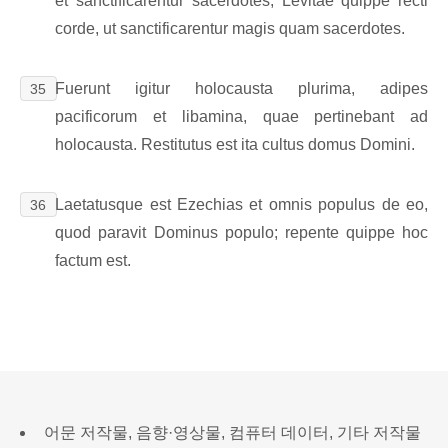
et sanctificarentur sacerdotes; Levitae quippe recti
corde, ut sanctificarentur magis quam sacerdotes.
Fuerunt igitur holocausta plurima, adipes
35
pacificorum et libamina, quae pertinebant ad
holocausta. Restitutus est ita cultus domus Domini.
Laetatusque est Ezechias et omnis populus de eo,
36
quod paravit Dominus populo; repente quippe hoc
factum est.
어문 저작물, 음향·영상물, 컴퓨터 데이터, 기타 저작물