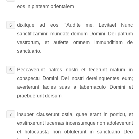
eos in plateam orientalem
dixitque ad eos: "Audite me, Levitae! Nunc
5
sanctificamini; mundate domum Domini, Dei patrum
vestrorum, et auferte omnem immunditiam de
sanctuario.
Peccaverunt patres nostri et fecerunt malum in
6
conspectu Domini Dei nostri derelinquentes eum;
averterunt facies suas a tabernaculo Domini et
praebuerunt dorsum.
Insuper clauserunt ostia, quae erant in porticu, et
7
exstinxerunt lucernas incensumque non adoleverunt
et holocausta non obtulerunt in sanctuario Deo