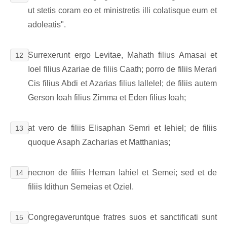
ut stetis coram eo et ministretis illi colatisque eum et
adoleatis".
Surrexerunt ergo Levitae, Mahath filius Amasai et
12
Ioel filius Azariae de filiis Caath; porro de filiis Merari
Cis filius Abdi et Azarias filius Iallelel; de filiis autem
Gerson Ioah filius Zimma et Eden filius Ioah;
at vero de filiis Elisaphan Semri et Iehiel; de filiis
13
quoque Asaph Zacharias et Matthanias;
necnon de filiis Heman Iahiel et Semei; sed et de
14
filiis Idithun Semeias et Oziel.
Congregaveruntque fratres suos et sanctificati sunt
15