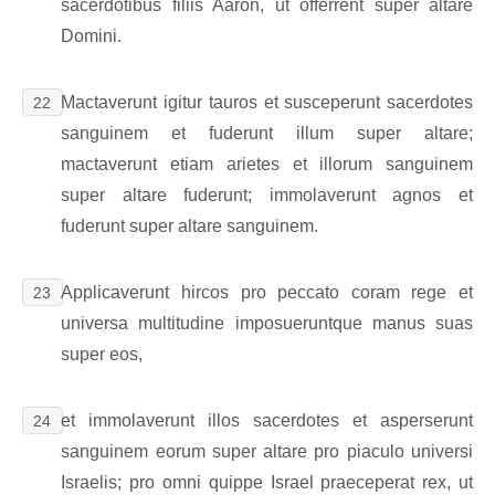
sacerdotibus filiis Aaron, ut offerrent super altare
Domini.
Mactaverunt igitur tauros et susceperunt sacerdotes
22
sanguinem et fuderunt illum super altare;
mactaverunt etiam arietes et illorum sanguinem
super altare fuderunt; immolaverunt agnos et
fuderunt super altare sanguinem.
Applicaverunt hircos pro peccato coram rege et
23
universa multitudine imposueruntque manus suas
super eos,
et immolaverunt illos sacerdotes et asperserunt
24
sanguinem eorum super altare pro piaculo universi
Israelis; pro omni quippe Israel praeceperat rex, ut