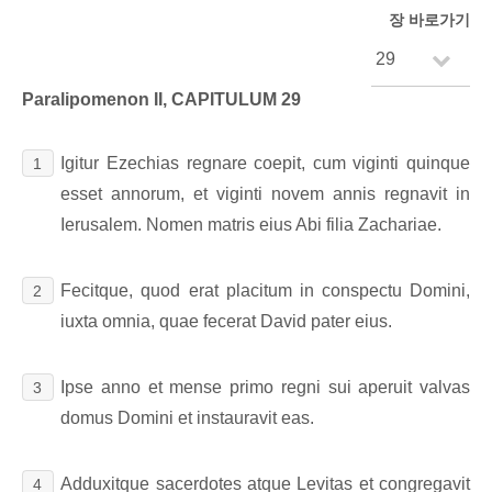
장 바로가기
Paralipomenon II, CAPITULUM 29
Igitur Ezechias regnare coepit, cum viginti quinque
1
esset annorum, et viginti novem annis regnavit in
Ierusalem. Nomen matris eius Abi filia Zachariae.
Fecitque, quod erat placitum in conspectu Domini,
2
iuxta omnia, quae fecerat David pater eius.
Ipse anno et mense primo regni sui aperuit valvas
3
domus Domini et instauravit eas.
Adduxitque sacerdotes atque Levitas et congregavit
4