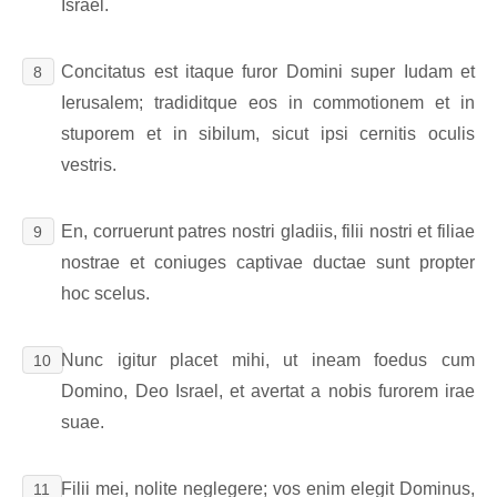
Israel.
Concitatus est itaque furor Domini super Iudam et
8
Ierusalem; tradiditque eos in commotionem et in
stuporem et in sibilum, sicut ipsi cernitis oculis
vestris.
En, corruerunt patres nostri gladiis, filii nostri et filiae
9
nostrae et coniuges captivae ductae sunt propter
hoc scelus.
Nunc igitur placet mihi, ut ineam foedus cum
10
Domino, Deo Israel, et avertat a nobis furorem irae
suae.
Filii mei, nolite neglegere; vos enim elegit Dominus,
11