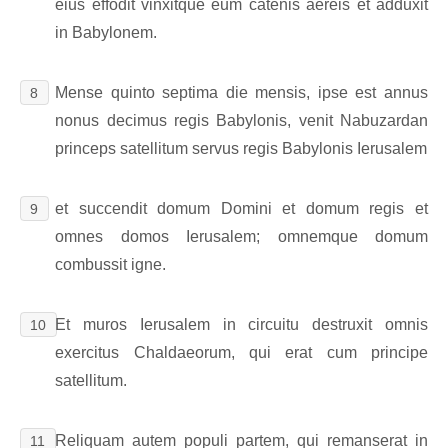
eius effodit vinxitque eum catenis aereis et adduxit
in Babylonem.
Mense quinto septima die mensis, ipse est annus
8
nonus decimus regis Babylonis, venit Nabuzardan
princeps satellitum servus regis Babylonis Ierusalem
et succendit domum Domini et domum regis et
9
omnes domos Ierusalem; omnemque domum
combussit igne.
Et muros Ierusalem in circuitu destruxit omnis
10
exercitus Chaldaeorum, qui erat cum principe
satellitum.
Reliquam autem populi partem, qui remanserat in
11