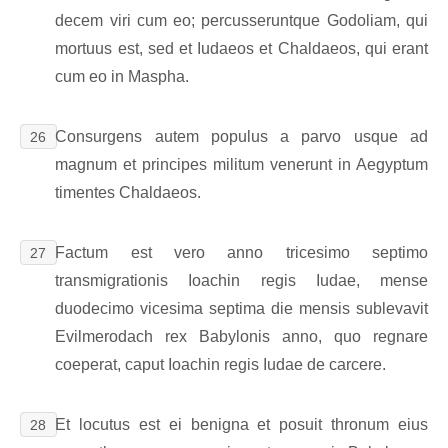
decem viri cum eo; percusseruntque Godoliam, qui
mortuus est, sed et Iudaeos et Chaldaeos, qui erant
cum eo in Maspha.
Consurgens autem populus a parvo usque ad
26
magnum et principes militum venerunt in Aegyptum
timentes Chaldaeos.
Factum est vero anno tricesimo septimo
27
transmigrationis Ioachin regis Iudae, mense
duodecimo vicesima septima die mensis sublevavit
Evilmerodach rex Babylonis anno, quo regnare
coeperat, caput Ioachin regis Iudae de carcere.
Et locutus est ei benigna et posuit thronum eius
28