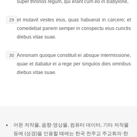
super thronos regum, qui erant cum eo in Babylone,
et mutavit vestes eius, quas habuerat in carcere; et
29
comedebat panem semper in conspectu eius cunctis
diebus vitae suae.
Annonam quoque constituit ei absque intermissione,
30
quae et dabatur ei a rege per singulos dies omnibus
diebus vitae suae.
어문 저작물, 음향·영상물, 컴퓨터 데이터, 기타 저작물
등에 (성경)을 인용할 때에는 한국 천주교 주교회의·한