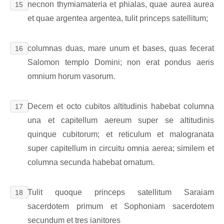
necnon thymiamateria et phialas, quae aurea aurea
15
et quae argentea argentea, tulit princeps satellitum;
columnas duas, mare unum et bases, quas fecerat
16
Salomon templo Domini; non erat pondus aeris
omnium horum vasorum.
Decem et octo cubitos altitudinis habebat columna
17
una et capitellum aereum super se altitudinis
quinque cubitorum; et reticulum et malogranata
super capitellum in circuitu omnia aerea; similem et
columna secunda habebat ornatum.
Tulit quoque princeps satellitum Saraiam
18
sacerdotem primum et Sophoniam sacerdotem
secundum et tres ianitores