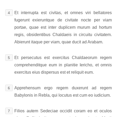
Et interrupta est civitas, et omnes viri bellatores
4
fugerunt exieruntque de civitate nocte per viam
portae, quae est inter duplicem murum ad hortum
regis, obsidentibus Chaldaeis in circuitu civitatem.
Abierunt itaque per viam, quae ducit ad Arabam.
Et persecutus est exercitus Chaldaeorum regem
5
comprehenditque eum in planitie Iericho, et omnis
exercitus eius dispersus est et reliquit eum.
Apprehensum ergo regem duxerunt ad regem
6
Babylonis in Rebla, qui locutus est cum eo iudicium.
Filios autem Sedeciae occidit coram eo et oculos
7