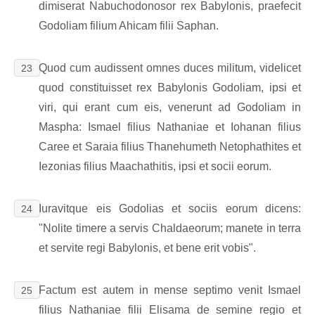
dimiserat Nabuchodonosor rex Babylonis, praefecit
Godoliam filium Ahicam filii Saphan.
Quod cum audissent omnes duces militum, videlicet
23
quod constituisset rex Babylonis Godoliam, ipsi et
viri, qui erant cum eis, venerunt ad Godoliam in
Maspha: Ismael filius Nathaniae et Iohanan filius
Caree et Saraia filius Thanehumeth Netophathites et
Iezonias filius Maachathitis, ipsi et socii eorum.
Iuravitque eis Godolias et sociis eorum dicens:
24
"Nolite timere a servis Chaldaeorum; manete in terra
et servite regi Babylonis, et bene erit vobis".
Factum est autem in mense septimo venit Ismael
25
filius Nathaniae filii Elisama de semine regio et