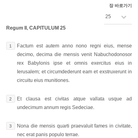
장 바로가기
Regum II, CAPITULUM 25
Factum est autem anno nono regni eius, mense
1
decimo, decima die mensis venit Nabuchodonosor
rex Babylonis ipse et omnis exercitus eius in
Ierusalem; et circumdederunt eam et exstruxerunt in
circuitu eius munitiones.
Et clausa est civitas atque vallata usque ad
2
undecimum annum regis Sedeciae.
Nona die mensis quarti praevaluit fames in civitate,
3
nec erat panis populo terrae.