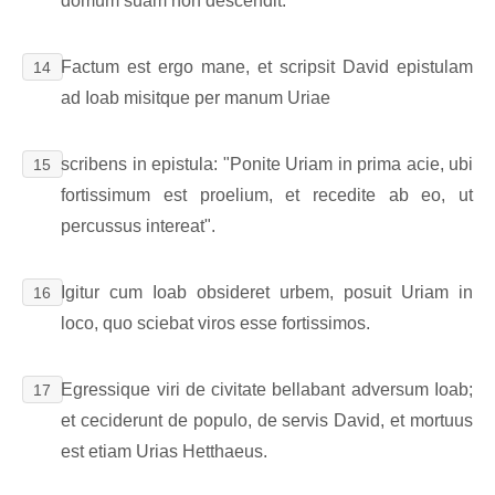
domum suam non descendit.
Factum est ergo mane, et scripsit David epistulam
14
ad Ioab misitque per manum Uriae
scribens in epistula: "Ponite Uriam in prima acie, ubi
15
fortissimum est proelium, et recedite ab eo, ut
percussus intereat".
Igitur cum Ioab obsideret urbem, posuit Uriam in
16
loco, quo sciebat viros esse fortissimos.
Egressique viri de civitate bellabant adversum Ioab;
17
et ceciderunt de populo, de servis David, et mortuus
est etiam Urias Hetthaeus.