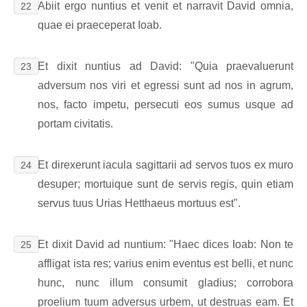
Abiit ergo nuntius et venit et narravit David omnia,
22
quae ei praeceperat Ioab.
Et dixit nuntius ad David: "Quia praevaluerunt
23
adversum nos viri et egressi sunt ad nos in agrum,
nos, facto impetu, persecuti eos sumus usque ad
portam civitatis.
Et direxerunt iacula sagittarii ad servos tuos ex muro
24
desuper; mortuique sunt de servis regis, quin etiam
servus tuus Urias Hetthaeus mortuus est".
Et dixit David ad nuntium: "Haec dices Ioab: Non te
25
affligat ista res; varius enim eventus est belli, et nunc
hunc, nunc illum consumit gladius; corrobora
proelium tuum adversus urbem, ut destruas eam. Et