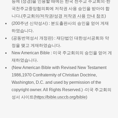
등에 (성경)을 인용할 때에는 한국 천주교 주교회의·한
국천주교중앙협의회에 저작권 사용 승인을 받아야 합
니다.(
주교회의/저작권/성경 저작권 사용 안내 참조
)
(200주년 신약성서) : 분도출판사의 승인을 얻어 게재
하였습니다.
(공동번역성서 개정판) : 재단법인 대한성서공회와 약
정을 맺고 게재하였습니다.
New American Bible : 미국 주교회의의 승인을 얻어 게
재하였습니다.
(New American Bible with Revised New Testament
1986,1970 Confraternity of Christian Doctrine,
Washington, D.C. and used by permission of the
copyright owner. All Rights Reserved.) -미국 주교회의
성서 사이트(
https://bible.usccb.org/bible
)