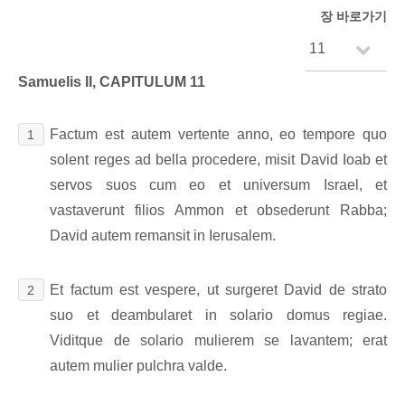
장 바로가기
Samuelis II, CAPITULUM 11
Factum est autem vertente anno, eo tempore quo
1
solent reges ad bella procedere, misit David Ioab et
servos suos cum eo et universum Israel, et
vastaverunt filios Ammon et obsederunt Rabba;
David autem remansit in Ierusalem.
Et factum est vespere, ut surgeret David de strato
2
suo et deambularet in solario domus regiae.
Viditque de solario mulierem se lavantem; erat
autem mulier pulchra valde.