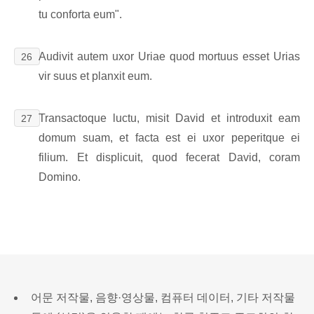
tu conforta eum".
Audivit autem uxor Uriae quod mortuus esset Urias
26
vir suus et planxit eum.
Transactoque luctu, misit David et introduxit eam
27
domum suam, et facta est ei uxor peperitque ei
filium. Et displicuit, quod fecerat David, coram
Domino.
어문 저작물, 음향·영상물, 컴퓨터 데이터, 기타 저작물