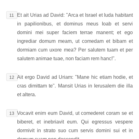
Et ait Urias ad David: "Arca et Israel et Iuda habitant
11
in papilionibus, et dominus meus Ioab et servi
domini mei super faciem terrae manent; et ego
ingrediar domum meam, ut comedam et bibam et
dormiam cum uxore mea? Per salutem tuam et per
salutem animae tuae, non faciam rem hanc!".
Ait ergo David ad Uriam: "Mane hic etiam hodie, et
12
cras dimittam te". Mansit Urias in Ierusalem die illa
et altera.
Vocavit enim eum David, ut comederet coram se et
13
biberet, et inebriavit eum. Qui egressus vespere
dormivit in strato suo cum servis domini sui et in