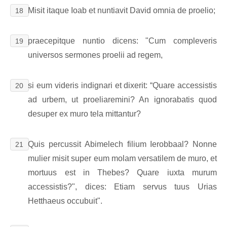
Misit itaque Ioab et nuntiavit David omnia de proelio;
18
praecepitque nuntio dicens: "Cum compleveris
19
universos sermones proelii ad regem,
si eum videris indignari et dixerit: “Quare accessistis
20
ad urbem, ut proeliaremini? An ignorabatis quod
desuper ex muro tela mittantur?
Quis percussit Abimelech filium Ierobbaal? Nonne
21
mulier misit super eum molam versatilem de muro, et
mortuus est in Thebes? Quare iuxta murum
accessistis?", dices: Etiam servus tuus Urias
Hetthaeus occubuit".