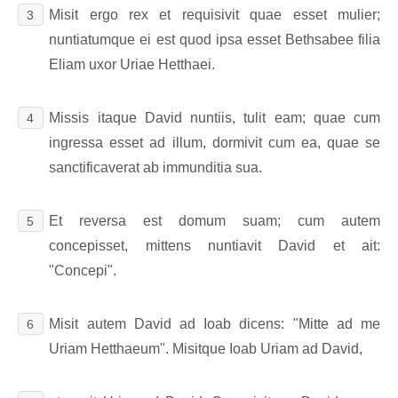
Misit ergo rex et requisivit quae esset mulier;
3
nuntiatumque ei est quod ipsa esset Bethsabee filia
Eliam uxor Uriae Hetthaei.
Missis itaque David nuntiis, tulit eam; quae cum
4
ingressa esset ad illum, dormivit cum ea, quae se
sanctificaverat ab immunditia sua.
Et reversa est domum suam; cum autem
5
concepisset, mittens nuntiavit David et ait:
"Concepi".
Misit autem David ad Ioab dicens: "Mitte ad me
6
Uriam Hetthaeum". Misitque Ioab Uriam ad David,