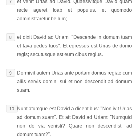
et venit Urias ad David. Quaesivitque David quam
7
recte ageret Ioab et populus, et quomodo
administraretur bellum;
et dixit David ad Uriam: "Descende in domum tuam
8
et lava pedes tuos". Et egressus est Urias de domo
regis; secutusque est eum cibus regius.
Dormivit autem Urias ante portam domus regiae cum
9
aliis servis domini sui et non descendit ad domum
suam.
Nuntiatumque est David a dicentibus: "Non ivit Urias
10
ad domum suam". Et ait David ad Uriam: "Numquid
non de via venisti? Quare non descendisti ad
domum tuam?".