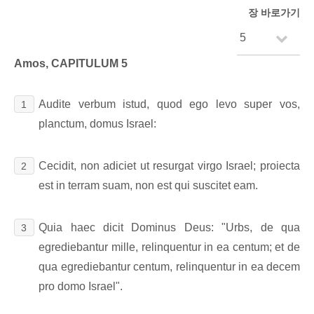
장 바로가기
Amos, CAPITULUM 5
Audite verbum istud, quod ego levo super vos,
1
planctum, domus Israel:
Cecidit, non adiciet ut resurgat virgo Israel; proiecta
2
est in terram suam, non est qui suscitet eam.
Quia haec dicit Dominus Deus: "Urbs, de qua
3
egrediebantur mille, relinquentur in ea centum; et de
qua egrediebantur centum, relinquentur in ea decem
pro domo Israel".