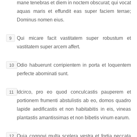
mane tenebras et diem in noctem obscurat; qui vocat
aquas maris et effundit eas super faciem terrae;
Dominus nomen eius.
Qui micare facit vastitatem super robustum et
9
vastitatem super arcem affert.
Odio habuerunt corripientem in porta et loquentem
10
perfecte abominati sunt.
Idcirco, pro eo quod conculcastis pauperem et
11
portionem frumenti abstulistis ab eo, domos quadro
lapide aedificastis et non habitabitis in eis, vineas
plantastis amantissimas et non bibetis vinum earum.
Quia cognovi multa scelera vestra et fortia peccata
12