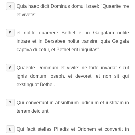
Quia haec dicit Dominus domui Israel: "Quaerite me
4
et vivetis;
et nolite quaerere Bethel et in Galgalam nolite
5
intrare et in Bersabee nolite transire, quia Galgala
captiva ducetur, et Bethel erit iniquitas".
Quaerite Dominum et vivite; ne forte invadat sicut
6
ignis domum Ioseph, et devoret, et non sit qui
exstinguat Bethel.
Qui convertunt in absinthium iudicium et iustitiam in
7
terram deiciunt.
Qui facit stellas Pliadis et Orionem et convertit in
8