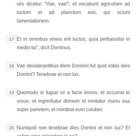
viis dicetur: “Vae, vae!”; et vocabunt agricolam ad
luctum et ad planctum eos, qui sciunt
lamentationem.
Et in omnibus vineis erit luctus, quia pertransibo in
17
medio tui", dicit Dominus.
Vae desiderantibus diem Domini! Ad quid vobis dies
18
Domini? Tenebrae et non lux.
Quomodo si fugiat vir a facie leonis, et occurrat ei
19
ursus; et ingrediatur domum et innitatur manu sua
super parietem, et mordeat eum coluber.
Numquid non tenebrae dies Domini et non lux? Et
20