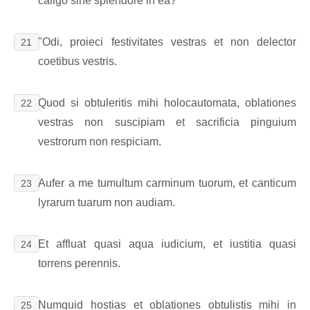
caligo sine splendore in ea?
"Odi, proieci festivitates vestras et non delector
21
coetibus vestris.
Quod si obtuleritis mihi holocautomata, oblationes
22
vestras non suscipiam et sacrificia pinguium
vestrorum non respiciam.
Aufer a me tumultum carminum tuorum, et canticum
23
lyrarum tuarum non audiam.
Et affluat quasi aqua iudicium, et iustitia quasi
24
torrens perennis.
Numquid hostias et oblationes obtulistis mihi in
25