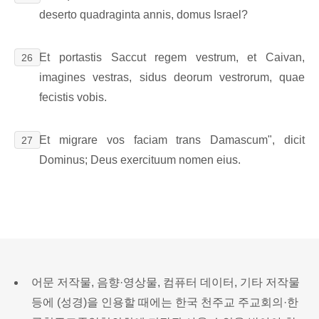
deserto quadraginta annis, domus Israel?
Et portastis Saccut regem vestrum, et Caivan,
26
imagines vestras, sidus deorum vestrorum, quae
fecistis vobis.
Et migrare vos faciam trans Damascum", dicit
27
Dominus; Deus exercituum nomen eius.
어문 저작물, 음향·영상물, 컴퓨터 데이터, 기타 저작물
등에 (성경)을 인용할 때에는 한국 천주교 주교회의·한