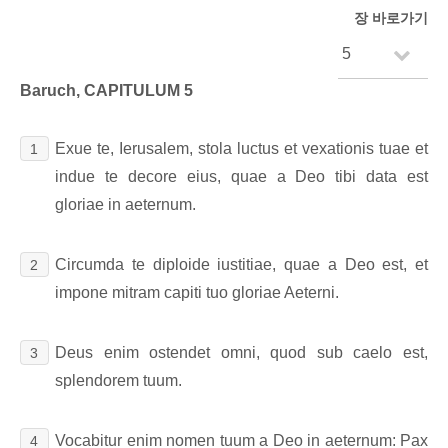
장 바로가기
Baruch, CAPITULUM 5
Exue te, Ierusalem, stola luctus et vexationis tuae et
1
indue te decore eius, quae a Deo tibi data est
gloriae in aeternum.
Circumda te diploide iustitiae, quae a Deo est, et
2
impone mitram capiti tuo gloriae Aeterni.
Deus enim ostendet omni, quod sub caelo est,
3
splendorem tuum.
Vocabitur enim nomen tuum a Deo in aeternum: Pax
4