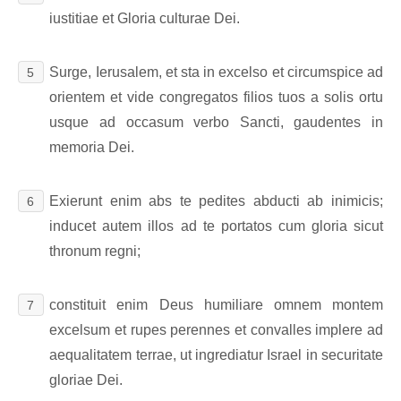
iustitiae et Gloria culturae Dei.
Surge, Ierusalem, et sta in excelso et circumspice ad
5
orientem et vide congregatos filios tuos a solis ortu
usque ad occasum verbo Sancti, gaudentes in
memoria Dei.
Exierunt enim abs te pedites abducti ab inimicis;
6
inducet autem illos ad te portatos cum gloria sicut
thronum regni;
constituit enim Deus humiliare omnem montem
7
excelsum et rupes perennes et convalles implere ad
aequalitatem terrae, ut ingrediatur Israel in securitate
gloriae Dei.