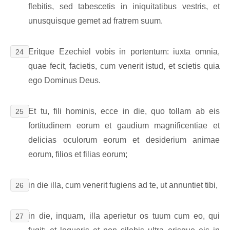
flebitis, sed tabescetis in iniquitatibus vestris, et
unusquisque gemet ad fratrem suum.
Eritque Ezechiel vobis in portentum: iuxta omnia,
24
quae fecit, facietis, cum venerit istud, et scietis quia
ego Dominus Deus.
Et tu, fili hominis, ecce in die, quo tollam ab eis
25
fortitudinem eorum et gaudium magnificentiae et
delicias oculorum eorum et desiderium animae
eorum, filios et filias eorum;
in die illa, cum venerit fugiens ad te, ut annuntiet tibi,
26
in die, inquam, illa aperietur os tuum cum eo, qui
27