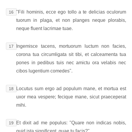
"Fili hominis, ecce ego tollo a te delicias oculorum
16
tuorum in plaga, et non planges neque plorabis,
neque fluent lacrimae tuae.
Ingemisce tacens, mortuorum luctum non facies,
17
corona tua circumligata sit tibi, et calceamenta tua
pones in pedibus tuis nec amictu ora velabis nec
cibos lugentium comedes".
Locutus sum ergo ad populum mane, et mortua est
18
uxor mea vespere; fecique mane, sicut praeceperat
mihi.
Et dixit ad me populus: "Quare non indicas nobis,
19
quid ista significent, quae tu facis?".