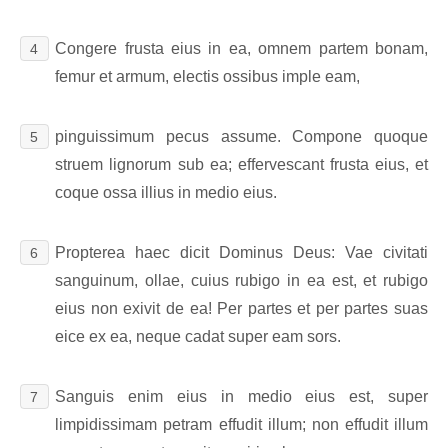
Congere frusta eius in ea, omnem partem bonam,
4
femur et armum, electis ossibus imple eam,
pinguissimum pecus assume. Compone quoque
5
struem lignorum sub ea; effervescant frusta eius, et
coque ossa illius in medio eius.
Propterea haec dicit Dominus Deus: Vae civitati
6
sanguinum, ollae, cuius rubigo in ea est, et rubigo
eius non exivit de ea! Per partes et per partes suas
eice ex ea, neque cadat super eam sors.
Sanguis enim eius in medio eius est, super
7
limpidissimam petram effudit illum; non effudit illum