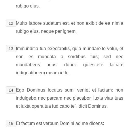
rubigo eius.
Multo labore sudatum est, et non exibit de ea nimia
12
rubigo eius, neque per ignem.
Immunditia tua execrabilis, quia mundare te volui, et
13
non es mundata a sordibus tuis; sed nec
mundaberis prius, donec quiescere faciam
indignationem meam in te.
Ego Dominus locutus sum; veniet et faciam: non
14
indulgebo nec parcam nec placabor. Iuxta vias tuas
et iuxta opera tua iudicabo te", dicit Dominus.
Et factum est verbum Domini ad me dicens:
15