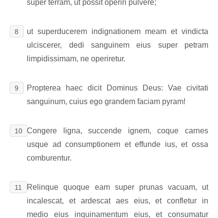
super terram, ut possit operiri pulvere;
ut superducerem indignationem meam et vindicta
8
ulciscerer, dedi sanguinem eius super petram
limpidissimam, ne operiretur.
Propterea haec dicit Dominus Deus: Vae civitati
9
sanguinum, cuius ego grandem faciam pyram!
Congere ligna, succende ignem, coque carnes
10
usque ad consumptionem et effunde ius, et ossa
comburentur.
Relinque quoque eam super prunas vacuam, ut
11
incalescat, et ardescat aes eius, et confletur in
medio eius inquinamentum eius, et consumatur