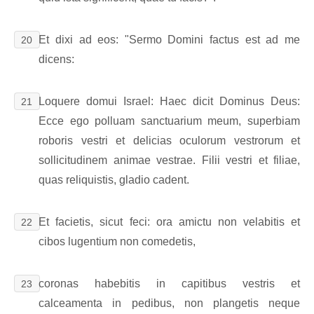
Et dixi ad eos: "Sermo Domini factus est ad me
20
dicens:
Loquere domui Israel: Haec dicit Dominus Deus:
21
Ecce ego polluam sanctuarium meum, superbiam
roboris vestri et delicias oculorum vestrorum et
sollicitudinem animae vestrae. Filii vestri et filiae,
quas reliquistis, gladio cadent.
Et facietis, sicut feci: ora amictu non velabitis et
22
cibos lugentium non comedetis,
coronas habebitis in capitibus vestris et
23
calceamenta in pedibus, non plangetis neque