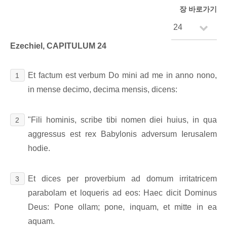
장 바로가기
Ezechiel, CAPITULUM 24
Et factum est verbum Do mini ad me in anno nono,
1
in mense decimo, decima mensis, dicens:
"Fili hominis, scribe tibi nomen diei huius, in qua
2
aggressus est rex Babylonis adversum Ierusalem
hodie.
Et dices per proverbium ad domum irritatricem
3
parabolam et loqueris ad eos: Haec dicit Dominus
Deus: Pone ollam; pone, inquam, et mitte in ea
aquam.