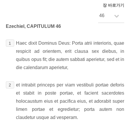
장 바로가기
Ezechiel, CAPITULUM 46
Haec dixit Dominus Deus: Porta atrii interioris, quae
1
respicit ad orientem, erit clausa sex diebus, in
quibus opus fit; die autem sabbati aperietur, sed et in
die calendarum aperietur,
et intrabit princeps per viam vestibuli portae deforis
2
et stabit in poste portae, et facient sacerdotes
holocaustum eius et pacifica eius, et adorabit super
limen portae et egredietur; porta autem non
claudetur usque ad vesperam.