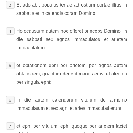
Et adorabit populus terrae ad ostium portae illius in
3
sabbatis et in calendis coram Domino.
Holocaustum autem hoc offeret princeps Domino: in
4
die sabbati sex agnos immaculatos et arietem
immaculatum
et oblationem ephi per arietem, per agnos autem
5
oblationem, quantum dederit manus eius, et olei hin
per singula ephi;
in die autem calendarum vitulum de armento
6
immaculatum et sex agni et aries immaculati erunt
et ephi per vitulum, ephi quoque per arietem faciet
7