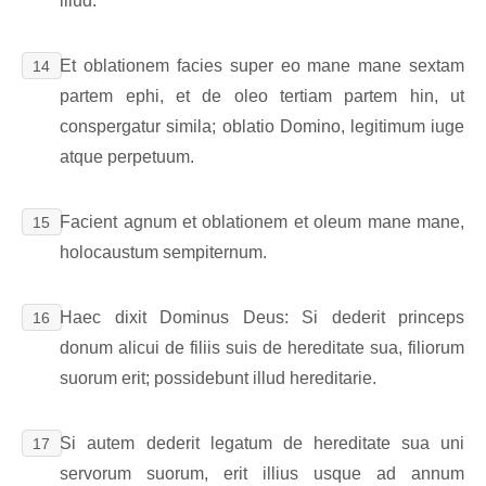
illud.
Et oblationem facies super eo mane mane sextam
14
partem ephi, et de oleo tertiam partem hin, ut
conspergatur simila; oblatio Domino, legitimum iuge
atque perpetuum.
Facient agnum et oblationem et oleum mane mane,
15
holocaustum sempiternum.
Haec dixit Dominus Deus: Si dederit princeps
16
donum alicui de filiis suis de hereditate sua, filiorum
suorum erit; possidebunt illud hereditarie.
Si autem dederit legatum de hereditate sua uni
17
servorum suorum, erit illius usque ad annum