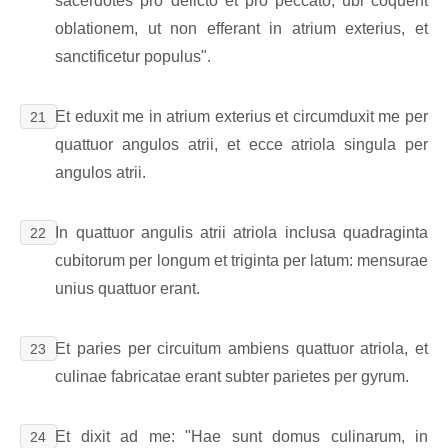
sacerdotes pro delicto et pro peccato, ubi coquent
oblationem, ut non efferant in atrium exterius, et
sanctificetur populus".
Et eduxit me in atrium exterius et circumduxit me per
21
quattuor angulos atrii, et ecce atriola singula per
angulos atrii.
In quattuor angulis atrii atriola inclusa quadraginta
22
cubitorum per longum et triginta per latum: mensurae
unius quattuor erant.
Et paries per circuitum ambiens quattuor atriola, et
23
culinae fabricatae erant subter parietes per gyrum.
Et dixit ad me: "Hae sunt domus culinarum, in
24