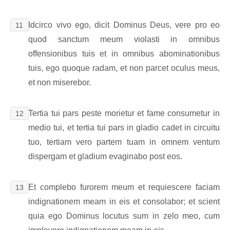
Idcirco vivo ego, dicit Dominus Deus, vere pro eo
11
quod sanctum meum violasti in omnibus
offensionibus tuis et in omnibus abominationibus
tuis, ego quoque radam, et non parcet oculus meus,
et non miserebor.
Tertia tui pars peste morietur et fame consumetur in
12
medio tui, et tertia tui pars in gladio cadet in circuitu
tuo, tertiam vero partem tuam in omnem ventum
dispergam et gladium evaginabo post eos.
Et complebo furorem meum et requiescere faciam
13
indignationem meam in eis et consolabor; et scient
quia ego Dominus locutus sum in zelo meo, cum