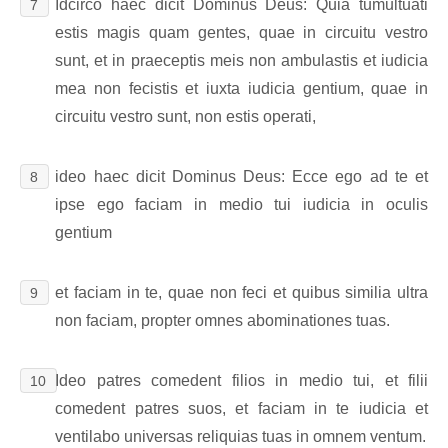
Idcirco haec dicit Dominus Deus: Quia tumultuati
7
estis magis quam gentes, quae in circuitu vestro
sunt, et in praeceptis meis non ambulastis et iudicia
mea non fecistis et iuxta iudicia gentium, quae in
circuitu vestro sunt, non estis operati,
ideo haec dicit Dominus Deus: Ecce ego ad te et
8
ipse ego faciam in medio tui iudicia in oculis
gentium
et faciam in te, quae non feci et quibus similia ultra
9
non faciam, propter omnes abominationes tuas.
Ideo patres comedent filios in medio tui, et filii
10
comedent patres suos, et faciam in te iudicia et
ventilabo universas reliquias tuas in omnem ventum.