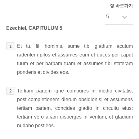
장 바로가기
Ezechiel, CAPITULUM 5
Et tu, fili hominis, sume tibi gladium acutum
1
radentem pilos et assumes eum et duces per caput
tuum et per barbam tuam et assumes tibi stateram
ponderis et divides eos.
Tertiam partem igne combures in medio civitatis,
2
post completionem dierum obsidionis; et assumens
tertiam partem, concides gladio in circuitu eius;
tertiam vero aliam disperges in ventum, et gladium
nudabo post eos.