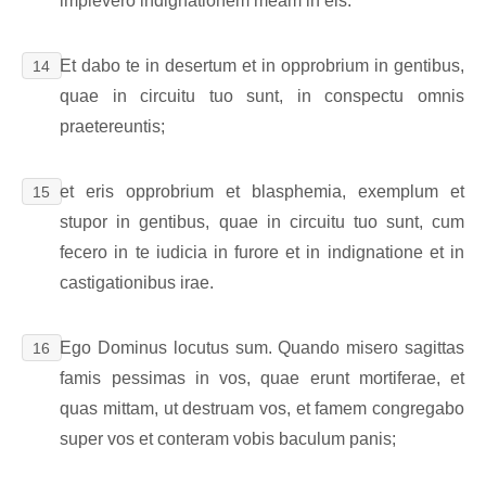
implevero indignationem meam in eis.
Et dabo te in desertum et in opprobrium in gentibus,
14
quae in circuitu tuo sunt, in conspectu omnis
praetereuntis;
et eris opprobrium et blasphemia, exemplum et
15
stupor in gentibus, quae in circuitu tuo sunt, cum
fecero in te iudicia in furore et in indignatione et in
castigationibus irae.
Ego Dominus locutus sum. Quando misero sagittas
16
famis pessimas in vos, quae erunt mortiferae, et
quas mittam, ut destruam vos, et famem congregabo
super vos et conteram vobis baculum panis;