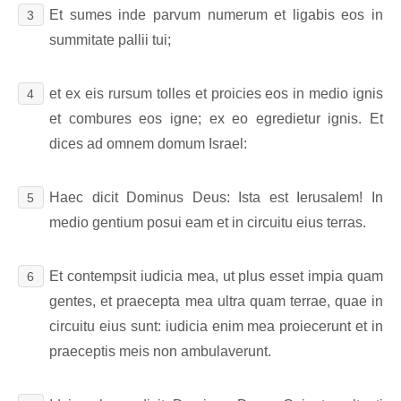
Et sumes inde parvum numerum et ligabis eos in
3
summitate pallii tui;
et ex eis rursum tolles et proicies eos in medio ignis
4
et combures eos igne; ex eo egredietur ignis. Et
dices ad omnem domum Israel:
Haec dicit Dominus Deus: Ista est Ierusalem! In
5
medio gentium posui eam et in circuitu eius terras.
Et contempsit iudicia mea, ut plus esset impia quam
6
gentes, et praecepta mea ultra quam terrae, quae in
circuitu eius sunt: iudicia enim mea proiecerunt et in
praeceptis meis non ambulaverunt.