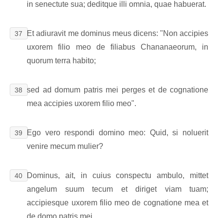
in senectute sua; deditque illi omnia, quae habuerat.
Et adiuravit me dominus meus dicens: "Non accipies
37
uxorem filio meo de filiabus Chananaeorum, in
quorum terra habito;
sed ad domum patris mei perges et de cognatione
38
mea accipies uxorem filio meo".
Ego vero respondi domino meo: Quid, si noluerit
39
venire mecum mulier?
Dominus, ait, in cuius conspectu ambulo, mittet
40
angelum suum tecum et diriget viam tuam;
accipiesque uxorem filio meo de cognatione mea et
de domo patris mei.