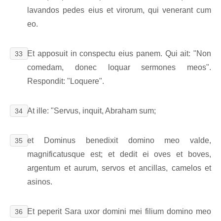
lavandos pedes eius et virorum, qui venerant cum
eo.
Et apposuit in conspectu eius panem. Qui ait: "Non
33
comedam, donec loquar sermones meos".
Respondit: "Loquere".
At ille: "Servus, inquit, Abraham sum;
34
et Dominus benedixit domino meo valde,
35
magnificatusque est; et dedit ei oves et boves,
argentum et aurum, servos et ancillas, camelos et
asinos.
Et peperit Sara uxor domini mei filium domino meo
36