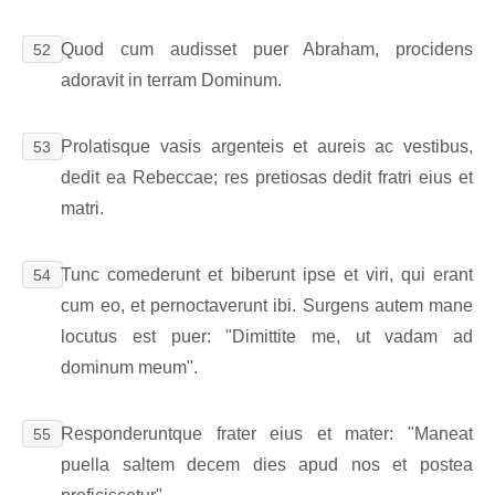
Quod cum audisset puer Abraham, procidens
52
adoravit in terram Dominum.
Prolatisque vasis argenteis et aureis ac vestibus,
53
dedit ea Rebeccae; res pretiosas dedit fratri eius et
matri.
Tunc comederunt et biberunt ipse et viri, qui erant
54
cum eo, et pernoctaverunt ibi. Surgens autem mane
locutus est puer: "Dimittite me, ut vadam ad
dominum meum".
Responderuntque frater eius et mater: "Maneat
55
puella saltem decem dies apud nos et postea