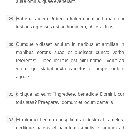
suae omnia, quae evenerant.
Habebat autem Rebecca fratrem nomine Laban, qui
29
festinus egressus est ad hominem, ubi erat fons.
Cumque vidisset anulum in naribus et armillas in
30
manibus sororis suae et audisset cuncta verba
referentis: "Haec locutus est mihi homo", venit ad
virum, qui stabat iuxta camelos et prope fontem
aquae;
dixitque ad eum: "Ingredere, benedicte Domini, cur
31
foris stas? Praeparavi domum et locum camelis".
Et introduxit eum in hospitium ac destravit camelos;
32
deditque paleas et pabulum camelis et aquam ad