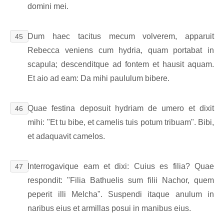
domini mei.
Dum haec tacitus mecum volverem, apparuit
45
Rebecca veniens cum hydria, quam portabat in
scapula; descenditque ad fontem et hausit aquam.
Et aio ad eam: Da mihi paululum bibere.
Quae festina deposuit hydriam de umero et dixit
46
mihi: "Et tu bibe, et camelis tuis potum tribuam". Bibi,
et adaquavit camelos.
Interrogavique eam et dixi: Cuius es filia? Quae
47
respondit: "Filia Bathuelis sum filii Nachor, quem
peperit illi Melcha". Suspendi itaque anulum in
naribus eius et armillas posui in manibus eius.