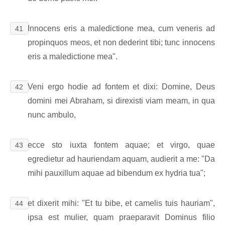
Innocens eris a maledictione mea, cum veneris ad
41
propinquos meos, et non dederint tibi; tunc innocens
eris a maledictione mea".
Veni ergo hodie ad fontem et dixi: Domine, Deus
42
domini mei Abraham, si direxisti viam meam, in qua
nunc ambulo,
ecce sto iuxta fontem aquae; et virgo, quae
43
egredietur ad hauriendam aquam, audierit a me: "Da
mihi pauxillum aquae ad bibendum ex hydria tua";
et dixerit mihi: "Et tu bibe, et camelis tuis hauriam",
44
ipsa est mulier, quam praeparavit Dominus filio