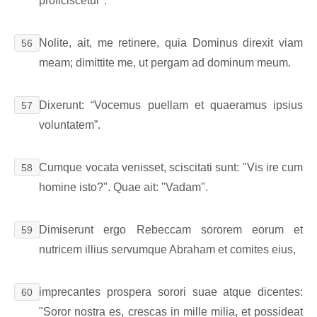
proficiscetur".
Nolite, ait, me retinere, quia Dominus direxit viam
56
meam; dimittite me, ut pergam ad dominum meum.
Dixerunt: “Vocemus puellam et quaeramus ipsius
57
voluntatem”.
Cumque vocata venisset, sciscitati sunt: "Vis ire cum
58
homine isto?". Quae ait: "Vadam".
Dimiserunt ergo Rebeccam sororem eorum et
59
nutricem illius servumque Abraham et comites eius,
imprecantes prospera sorori suae atque dicentes:
60
"Soror nostra es, crescas in mille milia, et possideat