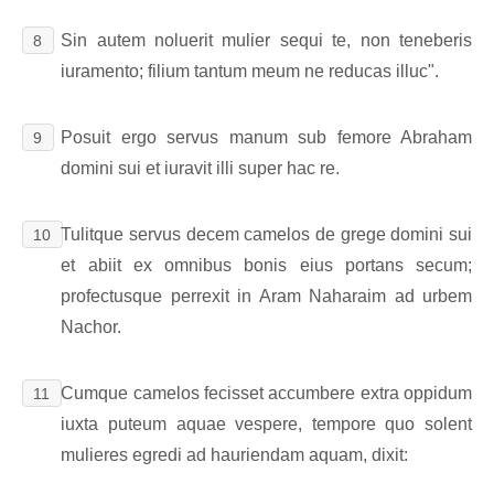
Sin autem noluerit mulier sequi te, non teneberis
8
iuramento; filium tantum meum ne reducas illuc".
Posuit ergo servus manum sub femore Abraham
9
domini sui et iuravit illi super hac re.
Tulitque servus decem camelos de grege domini sui
10
et abiit ex omnibus bonis eius portans secum;
profectusque perrexit in Aram Naharaim ad urbem
Nachor.
Cumque camelos fecisset accumbere extra oppidum
11
iuxta puteum aquae vespere, tempore quo solent
mulieres egredi ad hauriendam aquam, dixit: