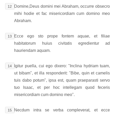
Domine,Deus domini mei Abraham, occurre obsecro
12
mihi hodie et fac misericordiam cum domino meo
Abraham.
Ecce ego sto prope fontem aquae, et filiae
13
habitatorum huius civitatis egredientur ad
hauriendam aquam.
Igitur puella, cui ego dixero: "Inclina hydriam tuam,
14
ut bibam", et illa responderit: "Bibe, quin et camelis
tuis dabo potum", ipsa est, quam praeparasti servo
tuo Isaac, et per hoc intellegam quod feceris
misericordiam cum domino meo".
Necdum intra se verba compleverat, et ecce
15