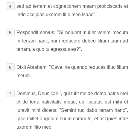
sed ad terram et cognationem meam proficiscaris et
4
inde accipias uxorem filio meo Isaac".
Respondit servus: "Si noluerit mulier venire mecum
5
in terram hanc, num reducere debeo filium tuum ad
terram, a quo tu egressus es?".
Dixit Abraham: "Cave, ne quando reducas illuc filium
6
meum.
Dominus, Deus caeli, qui tulit me de domo patris mei
7
et de terra nativitatis meae, qui locutus est mihi et
iuravit mihi dicens: "Semini tuo dabo terram hanc",
ipse mittet angelum suum coram te, et accipies inde
uxorem filio meo.