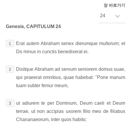
장 바로가기
Genesis, CAPITULUM 24
Erat autem Abraham senex dierumque multorum; et
1
Do minus in cunctis benedixerat ei.
Dixitque Abraham ad servum seniorem domus suae,
2
qui praeerat omnibus, quae habebat: "Pone manum
tuam subter femur meum,
ut adiurem te per Dominum, Deum caeli et Deum
3
terrae, ut non accipias uxorem filio meo de filiabus
Chananaeorum, inter quos habito;