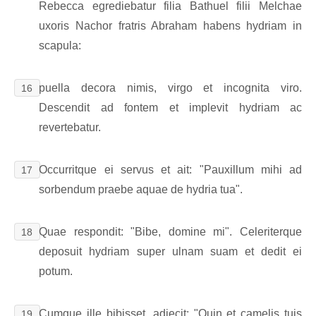
Rebecca egrediebatur filia Bathuel filii Melchae
uxoris Nachor fratris Abraham habens hydriam in
scapula:
puella decora nimis, virgo et incognita viro.
16
Descendit ad fontem et implevit hydriam ac
revertebatur.
Occurritque ei servus et ait: "Pauxillum mihi ad
17
sorbendum praebe aquae de hydria tua".
Quae respondit: "Bibe, domine mi". Celeriterque
18
deposuit hydriam super ulnam suam et dedit ei
potum.
Cumque ille bibisset, adiecit: "Quin et camelis tuis
19