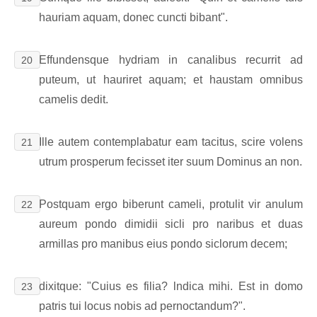
hauriam aquam, donec cuncti bibant".
Effundensque hydriam in canalibus recurrit ad
20
puteum, ut hauriret aquam; et haustam omnibus
camelis dedit.
Ille autem contemplabatur eam tacitus, scire volens
21
utrum prosperum fecisset iter suum Dominus an non.
Postquam ergo biberunt cameli, protulit vir anulum
22
aureum pondo dimidii sicli pro naribus et duas
armillas pro manibus eius pondo siclorum decem;
dixitque: "Cuius es filia? lndica mihi. Est in domo
23
patris tui locus nobis ad pernoctandum?".