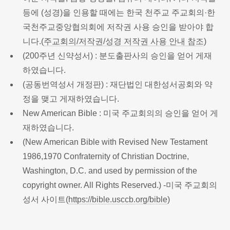
등에 (성경)을 인용할 때에는 한국 천주교 주교회의·한
국천주교중앙협의회에 저작권 사용 승인을 받아야 합
니다.(
주교회의/저작권/성경 저작권 사용 안내 참조
)
(200주년 신약성서) : 분도출판사의 승인을 얻어 게재
하였습니다.
(공동번역성서 개정판) : 재단법인 대한성서공회와 약
정을 맺고 게재하였습니다.
New American Bible : 미국 주교회의의 승인을 얻어 게
재하였습니다.
(New American Bible with Revised New Testament
1986,1970 Confraternity of Christian Doctrine,
Washington, D.C. and used by permission of the
copyright owner. All Rights Reserved.) -미국 주교회의
성서 사이트(
https://bible.usccb.org/bible
)