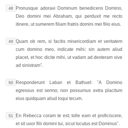
Pronusque adoravi Dominum benedicens Domino,
48
Deo domini mei Abraham, qui perduxit me recto
itinere, ut sumerem filiam fratris domini mei filio eius.
Quam ob rem, si facitis misericordiam et veritatem
49
cum domino meo, indicate mihi; sin autem aliud
placet, et hoc dicite mihi, ut vadam ad dexteram sive
ad sinistram".
Responderunt Laban et Bathuel: "A Domino
50
egressus est sermo; non possumus extra placitum
eius quidquam aliud loqui tecum.
En Rebecca coram te est; tolle eam et proficiscere,
51
et sit uxor filii domini tui, sicut locutus est Dominus".