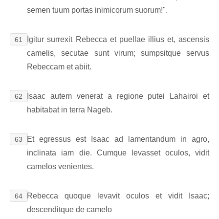
semen tuum portas inimicorum suorum!".
Igitur surrexit Rebecca et puellae illius et, ascensis
61
camelis, secutae sunt virum; sumpsitque servus
Rebeccam et abiit.
Isaac autem venerat a regione putei Lahairoi et
62
habitabat in terra Nageb.
Et egressus est Isaac ad lamentandum in agro,
63
inclinata iam die. Cumque levasset oculos, vidit
camelos venientes.
Rebecca quoque levavit oculos et vidit Isaac;
64
descenditque de camelo