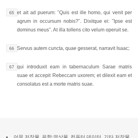
et ait ad puerum: "Quis est ille homo, qui venit per
65
agrum in occursum nobis?". Dixitque ei: "Ipse est
dominus meus". At illa tollens cito velum operuit se.
Servus autem cuncta, quae gesserat, narravit Isaac;
66
qui introduxit eam in tabernaculum Sarae matris
67
suae et accepit Rebeccam uxorem; et dilexit eam et
consolatus est a morte matris suae.
어문 저작물, 음향·영상물, 컴퓨터 데이터, 기타 저작물