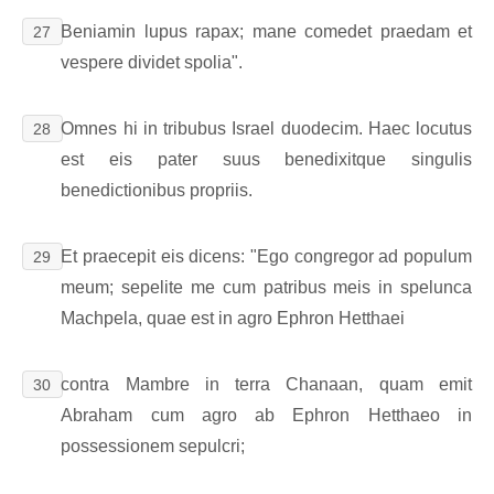
Beniamin lupus rapax; mane comedet praedam et
27
vespere dividet spolia".
Omnes hi in tribubus Israel duodecim. Haec locutus
28
est eis pater suus benedixitque singulis
benedictionibus propriis.
Et praecepit eis dicens: "Ego congregor ad populum
29
meum; sepelite me cum patribus meis in spelunca
Machpela, quae est in agro Ephron Hetthaei
contra Mambre in terra Chanaan, quam emit
30
Abraham cum agro ab Ephron Hetthaeo in
possessionem sepulcri;