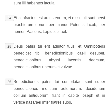
sunt illi habentes iacula.
Et confractus est arcus eorum, et dissoluti sunt nervi
24
brachiorum eorum per manus Potentis Iacob, per
nomen Pastoris, Lapidis Israel.
Deus patris tui erit adiutor tuus, et Omnipotens
25
benedicet tibi benedictionibus caeli desuper,
benedictionibus abyssi iacentis deorsum,
benedictionibus uberum et vulvae.
Benedictiones patris tui confortatae sunt super
26
benedictiones montium aeternorum, desiderium
collium antiquorum; fiant in capite Ioseph et in
vertice nazaraei inter fratres suos.