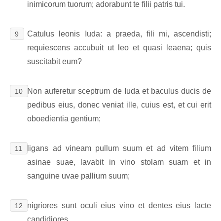
inimicorum tuorum; adorabunt te filii patris tui.
Catulus leonis Iuda: a praeda, fili mi, ascendisti;
9
requiescens accubuit ut leo et quasi leaena; quis
suscitabit eum?
Non auferetur sceptrum de Iuda et baculus ducis de
10
pedibus eius, donec veniat ille, cuius est, et cui erit
oboedientia gentium;
ligans ad vineam pullum suum et ad vitem filium
11
asinae suae, lavabit in vino stolam suam et in
sanguine uvae pallium suum;
nigriores sunt oculi eius vino et dentes eius lacte
12
candidiores.