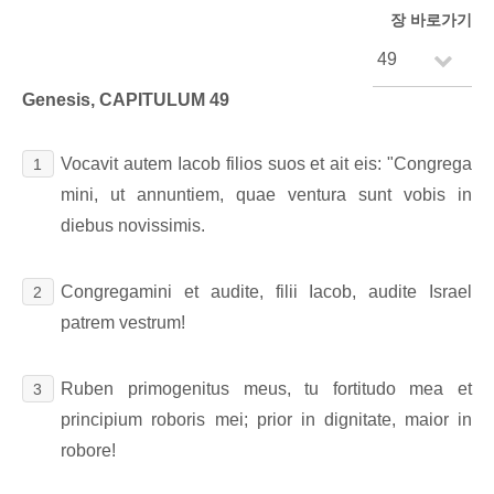
장 바로가기
Genesis, CAPITULUM 49
Vocavit autem Iacob filios suos et ait eis: "Congrega
1
mini, ut annuntiem, quae ventura sunt vobis in
diebus novissimis.
Congregamini et audite, filii Iacob, audite Israel
2
patrem vestrum!
Ruben primogenitus meus, tu fortitudo mea et
3
principium roboris mei; prior in dignitate, maior in
robore!