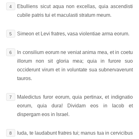
Ebulliens sicut aqua non excellas, quia ascendisti
4
cubile patris tui et maculasti stratum meum.
Simeon et Levi fratres, vasa violentiae arma eorum.
5
In consilium eorum ne veniat anima mea, et in coetu
6
illorum non sit gloria mea; quia in furore suo
occiderunt virum et in voluntate sua subnervaverunt
tauros.
Maledictus furor eorum, quia pertinax, et indignatio
7
eorum, quia dura! Dividam eos in Iacob et
dispergam eos in Israel.
Iuda, te laudabunt fratres tui; manus tua in cervicibus
8