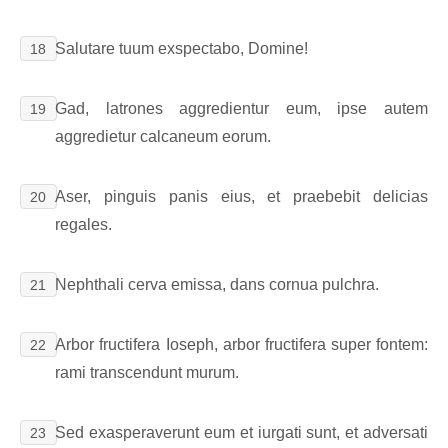
Salutare tuum exspectabo, Domine!
18
Gad, latrones aggredientur eum, ipse autem
19
aggredietur calcaneum eorum.
Aser, pinguis panis eius, et praebebit delicias
20
regales.
Nephthali cerva emissa, dans cornua pulchra.
21
Arbor fructifera Ioseph, arbor fructifera super fontem:
22
rami transcendunt murum.
Sed exasperaverunt eum et iurgati sunt, et adversati
23