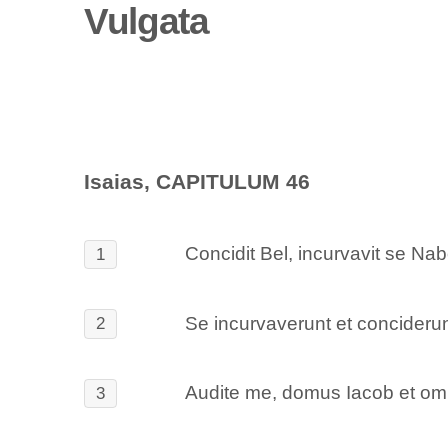
Vulgata
Isaias, CAPITULUM 46
Concidit Bel, incurvavit se Nab
1
Se incurvaverunt et conciderunt
2
Audite me, domus Iacob et omn
3