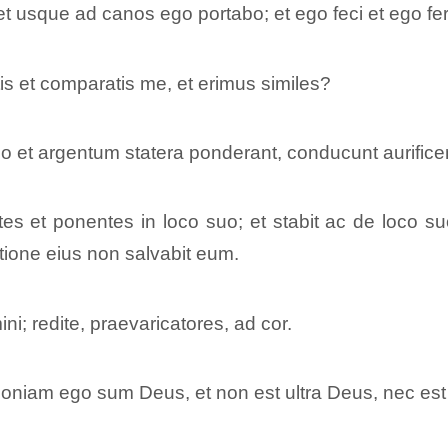
 usque ad canos ego portabo; et ego feci et ego fe
is et comparatis me, et erimus similes?
 et argentum statera ponderant, conducunt aurificem,
tes et ponentes in loco suo; et stabit ac de loco s
tione eius non salvabit eum.
i; redite, praevaricatores, ad cor.
uoniam ego sum Deus, et non est ultra Deus, nec est 