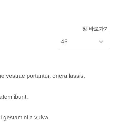
장 바로가기
e vestrae portantur, onera lassis.
tatem ibunt.
 gestamini a vulva.