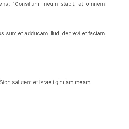
cens: "Consilium meum stabit, et omnem
us sum et adducam illud, decrevi et faciam
 Sion salutem et Israeli gloriam meam.