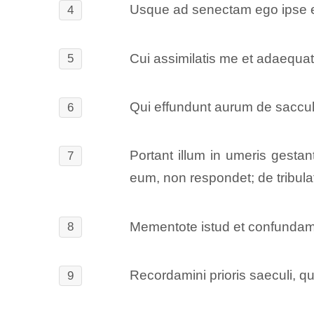
Usque ad senectam ego ipse et
4
Cui assimilatis me et adaequat
5
Qui effundunt aurum de sacculo
6
Portant illum in umeris gestan
7
eum, non respondet; de tribula
Mementote istud et confundamin
8
Recordamini prioris saeculi, q
9